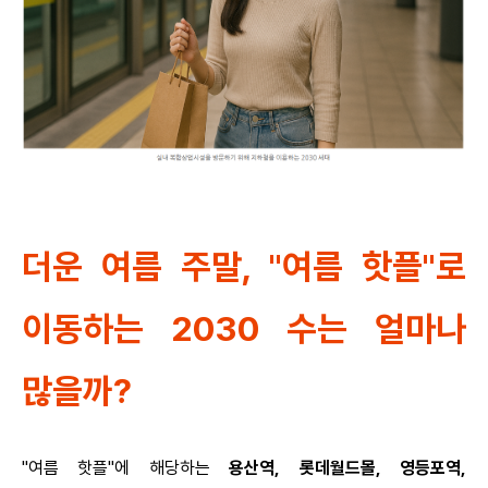
더운 여름 주말, "여름 핫플"로
이동하는 2030 수는 얼마나
많을까?
"여름 핫플"에 해당하는
용산역,
롯데월드몰,
영등포역,