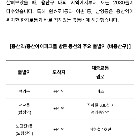
살펴보았을 때,
용산구 내의 지역
에서부터 오는 2030들이
다수였습니다. 특히 원효로1동과 이촌1동, 남영동은 용산역이
위치한 한강로동과 바로 접해있는 옆동네에 해당했습니다.
[용산역/용산아이파크몰 방문 동선의 주요 출발지 (비용산구)]
대중교통
해
출발지
도착지
경로
2
여의동
용산역
버스
서교동
지하철 6호선→
용산역
(합정역)
경의중앙선
노량진1동
용산역
지하철 1호선
(노량진역)