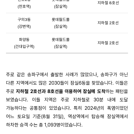
지하철 8호선
(
천호역)
(잠실역)
구의3동
롯데월드몰
지하철 2호선
(
강변역)
(잠실역)
화양동
롯데월드몰
지하철 2호선
(
건대입구역)
(잠실역)
주로 같은 송파구에서 출발한 사례가 많았으나, 송파구가 아닌
다른 지역에서도 많은 2030들이 잠실6동을 찾았습니다. 이들은
주로
지하철 2호선과 8호선을 이용하여 잠실에 도착
하는 패턴을
보였습니다. 이들 지역은 주로 지하철로 30분 내에 도달
가능하다는 공통점이 있었습니다. 특히 2024년의 폭염이었던
어느 토요일 기준(8월 31일), 역삼역에서 탑승해 잠실역에서
하차한 승객 수는 총 1,093명이었습니다.