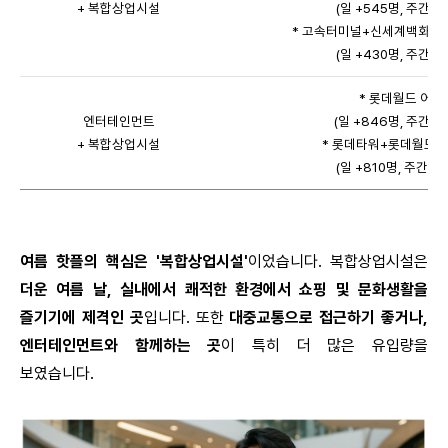
+ 복합상업시설
(일 +545명, 주간 +3
* 고속터미널+신세계백화점
(일 +430명, 주간 +3
* 롯데월드 어드
엔터테인먼트
(일 +846명, 주간 +5
+ 복합상업시설
* 롯데타워+롯데월드
(일 +810명, 주간 +5
여름 핫플의 핵심은 '
복합상업시설
'
이었습니다. 복합상업시설은
더운 여름 날, 실내에서 쾌적한 환경에서 쇼핑 및 문화생활을
즐기기에 제격인 곳
입니다. 또한
대중교통으로 접근하기 좋거나,
엔터테인먼트와 함께하는 곳
이 특히 더 많은 유입량을
보였습니다.