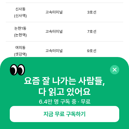
신사동
고속터미널
3호선
(신사역)
논현1동
고속터미널
7호선
(논현역)
여의동
고속터미널
9호선
(샛강역)
삼성1동
고속터미널
9호선
(봉은사역)
요즘 잘 나가는 사람들,
다 읽고 있어요
서초구 외의 다른 지역에서도 20대와 30대들은 반포4동을 다수
찾았습니다. 이들은 대부분
지하철 3, 7, 9호선을 이용하여
6.4만 명 구독 중 · 무료
고속터미널역에 도착
하는 패턴을 보였습니다. 이들 지역은 주로
지금 무료 구독하기
지하철로 30분 내에 도달 가능하다는 공통점이 있었습니다. 특히
2024년의 폭염이었던 어느 토요일 기준(8월 31일), 신사역에서