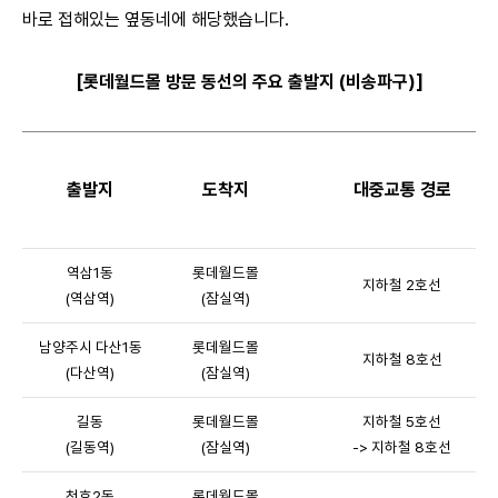
바로 접해있는 옆동네에 해당했습니다.
[롯데월드몰 방문 동선의 주요 출발지 (비송파구)]
출발지
도착지
대중교통 경로
역삼1동
롯데월드몰
지하철 2호선
(역삼역)
(잠실역)
남양주시 다산1동
롯데월드몰
지하철 8호선
(
다산역)
(잠실역)
길동
롯데월드몰
지하철 5호선
(길동역)
(잠실역)
-> 지하철 8호선
천호2동
롯데월드몰