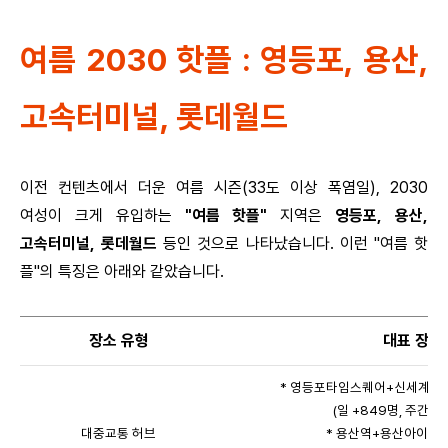
여름 2030 핫플 : 영등포, 용산,
고속터미널, 롯데월드
이전 컨텐츠에서 더운 여름 시즌(33도 이상 폭염일), 2030
여성이 크게 유입하는
"여름 핫플"
지역은
영등포, 용산,
고속터미널, 롯데월드
등인 것으
로 나타났습니다.
이런 "여름 핫
플"의 특징은 아래와 같았습니다.
장소 유형
대표 장소
* 영등포타임스퀘어+신세계백
(일 +849명, 주간 +5
대중교통 허브
* 용산역+용산아이파