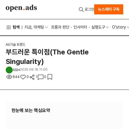
뉴스레터 구독
로그인
탐색
지금, 마케팅
흐름과 판단
인사이터
실행도구
O'story
AI/기술 트렌드
부드러운 특이점(The Gentle
Singularity)
ASH
2025.06.18 11:00
644
0
1
0
한눈에 보는 핵심요약