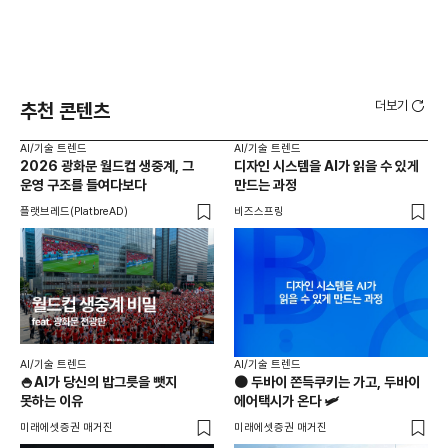
더보기
추천 콘텐츠
AI/기술 트렌드
AI/기술 트렌드
AI
2026 광화문 월드컵 생중계, 그
디자인 시스템을 AI가 읽을 수 있게
AI
운영 구조를 들여다보다
만드는 과정
일
플랫브레드(PlatbreAD)
비즈스프링
미래
AI
AI/기술 트렌드
AI/기술 트렌드
Ge
🍚AI가 당신의 밥그릇을 뺏지
🟤 두바이 쫀득쿠키는 가고, 두바이
에
못하는 이유
에어택시가 온다 🛩️
위픽
미래에셋증권 매거진
미래에셋증권 매거진