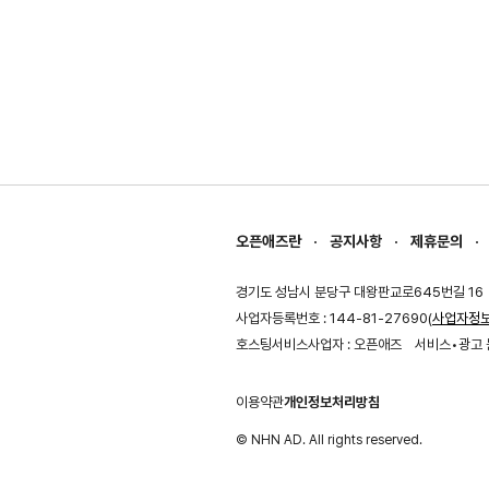
오픈애즈란
공지사항
제휴문의
경기도 성남시 분당구 대왕판교로645번길 16
사업자등록번호 : 144-81-27690(
사업자정
호스팅서비스사업자 : 오픈애즈
서비스•광고 
이용약관
개인정보처리방침
© NHN AD. All rights reserved.