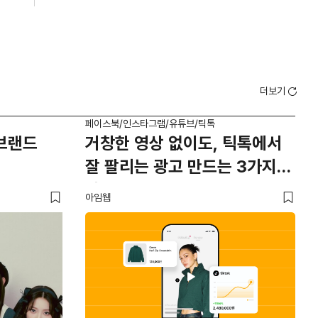
더보기
페이스북/인스타그램/유튜브/틱톡
페이
'브랜드
거창한 영상 없이도, 틱톡에서
브
잘 팔리는 광고 만드는 3가지
브
방법
아임웹
유크