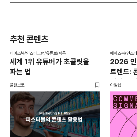
추천 콘텐츠
페이스북/인스타그램/유튜브/틱톡
페이스북/인스타
세계 1위 유튜버가 초콜릿을
2026 
파는 법
트렌드:
커머스 
플랜브로
아임웹