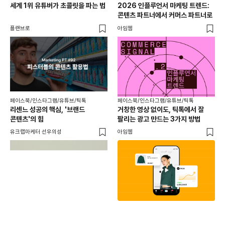
세계 1위 유튜버가 초콜릿을 파는 법
2026 인플루언서 마케팅 트렌드:
브
콘텐츠 파트너에서 커머스 파트너로
팬
플랜브로
아임웹
유크
페이스북/인스타그램/유튜브/틱톡
페이스북/인스타그램/유튜브/틱톡
리센느 성공의 핵심, '브랜드
거창한 영상 없이도, 틱톡에서 잘
콘텐츠'의 힘
팔리는 광고 만드는 3가지 방법
유크랩마케터 선우의성
아임웹
페이
동
브
유크