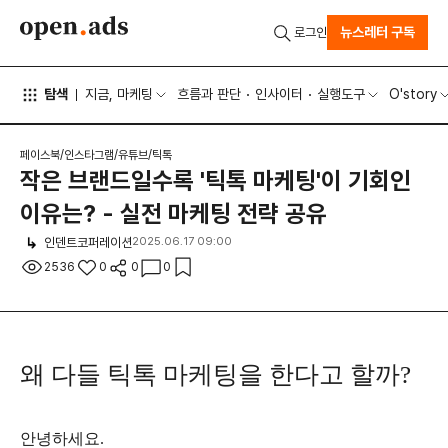
뉴스레터 구독
로그인
탐색
지금, 마케팅
흐름과 판단
인사이터
실행도구
O'story
페이스북/인스타그램/유튜브/틱톡
작은 브랜드일수록 '틱톡 마케팅'이 기회인
이유는? - 실전 마케팅 전략 공유
인덴트코퍼레이션
2025.06.17 09:00
2536
0
0
0
왜 다들 틱톡 마케팅을 한다고 할까?
안녕하세요.