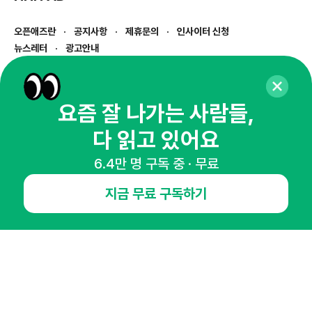
오픈애즈란
공지사항
제휴문의
인사이터 신청
뉴스레터
광고안내
경기도 성남시 분당구 대왕판교로645번길 16
대표 : 심도섭
사업자등록번호 : 144-81-27690(
사업자정보확인
)
요즘 잘 나가는 사람들,
통신판매업신고번호 : 2014-경기성남-1023
다 읽고 있어요
호스팅서비스사업자 : 오픈애즈
서비스•광고 문의 :
1800-2198
6.4만 명 구독 중 · 무료
이메일 :
openads@openads.co.kr
지금 무료 구독하기
이용약관
개인정보처리방침
instagram
thread
kakaotalk
© NHN AD. All rights reserved.