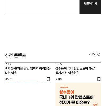
댓글남기기
더보기
추천 콘텐츠
브랜딩
브랜딩
브랜
백화점·편의점·알람 앱까지 아이돌을
성수동이 국내 팝업스토어 No.1
10
찾는 이유
성지가 된 이유는?
마
기묘한
로컬덕
플랜