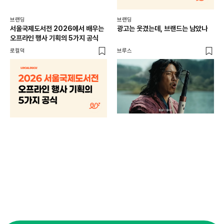
브랜딩
브랜딩
서울국제도서전 2026에서 배우는
광고는 웃겼는데, 브랜드는 남았나
오프라인 행사 기획의 5가지 공식
로컬덕
브루스
브랜
매년
주민
기
로컬