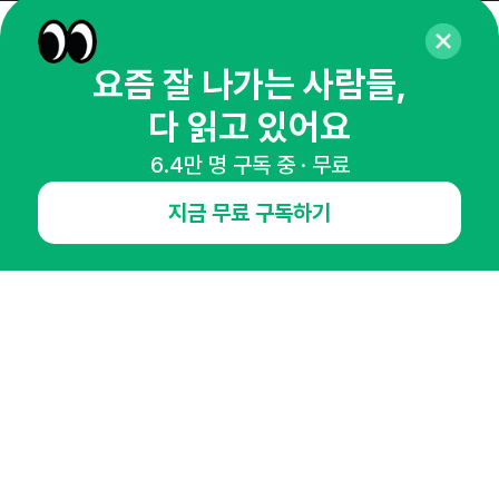
매주 화요일 아침,
요즘 잘 나가는 사람들,
마케팅 감각을 깨워 드릴게요!
다 읽고 있어요
65,043명의 마케터를 성장시키는 뉴스레터
뉴스레터 구독하기
6.4만 명 구독 중 · 무료
지금 무료 구독하기
NHN AD
오픈애즈란
공지사항
제휴문의
인사이터 신청
뉴스레터
광고안내
경기도 성남시 분당구 대왕판교로645번길 16
대표 : 심도섭
사업자등록번호 : 144-81-27690(
사업자정보확인
)
통신판매업신고번호 : 2014-경기성남-1023