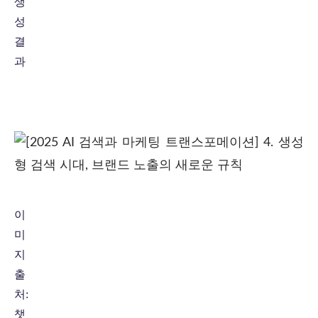
생
성
결
과
이
미
지
출
처:
챗