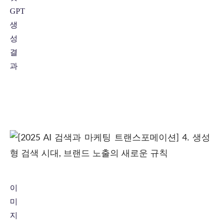
GPT
생
성
결
과
이
미
지