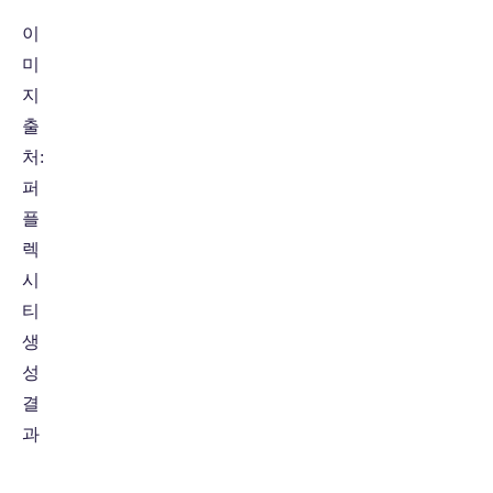
이
미
지
출
처:
퍼
플
렉
시
티
생
성
결
과