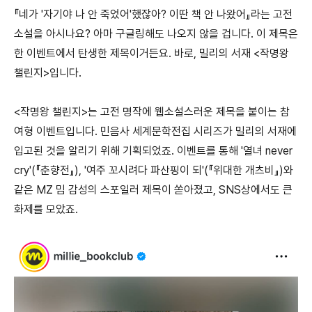
『
네가 '자기야 나 안 죽었어'했잖아? 이딴 책 안 나왔어
』
라는 고전
소설을 아시나요? 아마 구글링해도 나오지 않을 겁니다. 이 제목은
한 이벤트에서 탄생한 제목이거든요. 바로, 밀리의 서재 <작명왕
챌린지>입니다.
<작명왕 챌린지>는 고전 명작에 웹소설스러운 제목을 붙이는 참
여형 이벤트입니다. 민음사 세계문학전집 시리즈가 밀리의 서재에
입고된 것을 알리기 위해 기획되었죠. 이벤트를 통해 '열녀 never
cry'(
『
춘향전
』
), '여주 꼬시려다 파산핑이 되'(
『
위대한 개츠비
』
)와
같은 MZ 밈 감성의 스포일러 제목이 쏟아졌고, SNS상에서도 큰
화제를 모았죠.