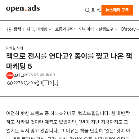
뉴스레터 구독
로그인
탐색
지금, 마케팅
흐름과 판단
인사이터
실행도구
O'story
마케팅 사례
책으로 전시를 연다고? 종이를 찢고 나온 책
마케팅 5
소마코
2025.06.05 15:00
2276
0
1
0
여전히 핫한 트렌드 중 하나죠? 바로, 텍스트힙입니다. 한때 반짝
하고 사라질 것이란 예측도 있었지만, 1년이 지난 지금까지도 그
열기는 식지 않고 있습니다. 그 이유는 책을 단순히 '읽는' 것이 아