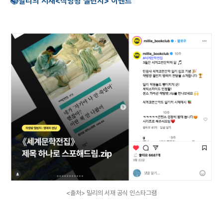
📚밀리의 서재
<작명왕 챌린지> 이벤트
<출처> 밀리의 서재 공식 인스타그램