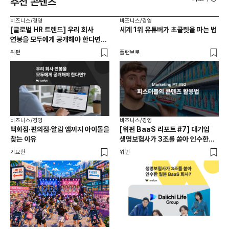
추천 콘텐츠
비즈니스/경영
비즈니스/경영
비즈
[글로벌 HR 트렌드] 우리 회사
세계 1위 유튜버가 초콜릿을 파는 법
에이
연봉을 모두에게 공개해야 한다면? |
있
급여 투명성 법, 해외 사례, 연봉
위펀
플랜브로
기묘
공개, 채용 공고
비즈니스/경영
비즈니스/경영
백화점·편의점·알람 앱까지 아이돌을
[위펀 BaaS 리포트 #7] 대기업
비즈
찾는 이유
생명보험사가 3조를 쏟아 인수한
광고
일본 BaaS 회사의 정체는?
공
기묘한
위펀
플랜