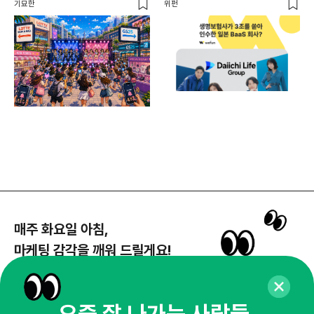
공
기묘한
위펀
플랜
매주 화요일 아침,
마케팅 감각을 깨워 드릴게요!
65,043명의 마케터를 성장시키는 뉴스레터
뉴스레터 구독하기