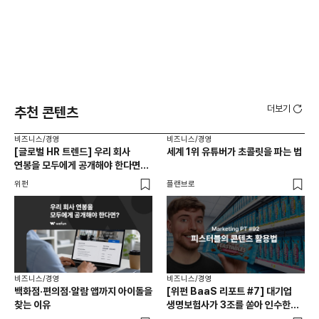
더보기
추천 콘텐츠
비즈니스/경영
비즈니스/경영
비즈
[글로벌 HR 트렌드] 우리 회사
세계 1위 유튜버가 초콜릿을 파는 법
에이
연봉을 모두에게 공개해야 한다면? |
있
급여 투명성 법, 해외 사례, 연봉
위펀
플랜브로
기묘
공개, 채용 공고
비즈니스/경영
비즈니스/경영
백화점·편의점·알람 앱까지 아이돌을
[위펀 BaaS 리포트 #7] 대기업
비즈
찾는 이유
생명보험사가 3조를 쏟아 인수한
광고
일본 BaaS 회사의 정체는?