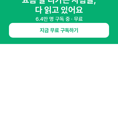
요즘 잘 나가는 사람들,
다 읽고 있어요
6.4만 명 구독 중 · 무료
NHN AD
지금 무료 구독하기
오픈애즈란
공지사항
제휴문의
인사이터 신청
뉴스레터
광고안내
경기도 성남시 분당구 대왕판교로645번길 16
대표 : 심도섭
사업자등록번호 : 144-81-27690(
사업자정보확인
)
통신판매업신고번호 : 2014-경기성남-1023
호스팅서비스사업자 : 오픈애즈
서비스•광고 문의 :
1800-2198
이메일 :
openads@openads.co.kr
이용약관
개인정보처리방침
instagram
thread
kakaotalk