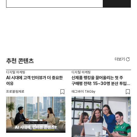
더보기
추천 콘텐츠
디지털 마케팅
디지털 마케팅
디지
AI 시대에 고객 인터뷰가 더 중요한
신제품 랭킹을 끌어올리는 첫 주
'전
이유
구매평 전략: 15~30명 분산 투입의
GA
법칙
프로블럼제로
태그바이 TAGby
DX
디지