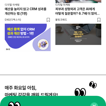
20
디지털 마케팅
디지털 마케팅
리
예산을 늘리지 않고 CRM 성과를
피부과 성형외과 고객은 AI에게
재
개선하는 법 (1편)
어떻게 질문할까? 6.7배 더 많이
크리
묻는 질문은?
DXE(디엑스이)
블링크애드
매주 화요일 아침,
마케팅 감각을 깨워 드릴게요!
65,043명의 마케터를 성장시키는 뉴스레터