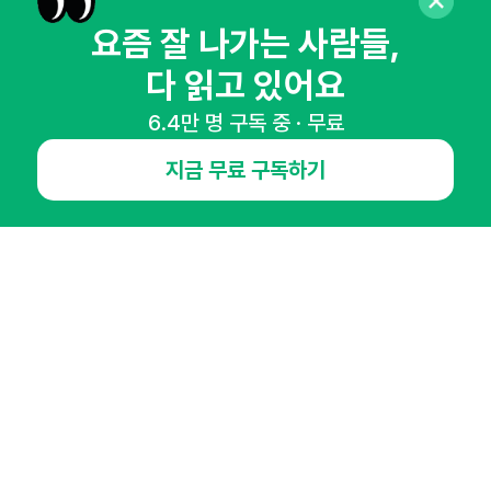
뉴스레터 구독하기
요즘 잘 나가는 사람들,
다 읽고 있어요
6.4만 명 구독 중 · 무료
NHN AD
지금 무료 구독하기
오픈애즈란
공지사항
제휴문의
인사이터 신청
뉴스레터
광고안내
경기도 성남시 분당구 대왕판교로645번길 16
대표 : 심도섭
사업자등록번호 : 144-81-27690(
사업자정보확인
)
통신판매업신고번호 : 2014-경기성남-1023
호스팅서비스사업자 : 오픈애즈
서비스•광고 문의 :
1800-2198
이메일 :
openads@openads.co.kr
이용약관
개인정보처리방침