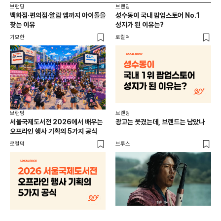
브랜딩
브랜딩
브랜
백화점·편의점·알람 앱까지 아이돌을
성수동이 국내 팝업스토어 No.1
10
찾는 이유
성지가 된 이유는?
마
기묘한
로컬덕
플랜
브랜딩
브랜딩
서울국제도서전 2026에서 배우는
광고는 웃겼는데, 브랜드는 남았나
오프라인 행사 기획의 5가지 공식
로컬덕
브루스
브랜
매년
주민
기
로컬