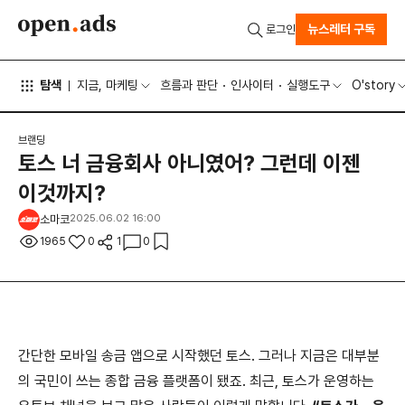
뉴스레터 구독
로그인
탐색
지금, 마케팅
흐름과 판단
인사이터
실행도구
O'story
브랜딩
토스 너 금융회사 아니였어? 그런데 이젠
이것까지?
소마코
2025.06.02 16:00
1965
0
1
0
간단한 모바일 송금 앱으로 시작했던 토스. 그러나 지금은 대부분
의 국민이 쓰는 종합 금융 플랫폼이 됐죠. 최근, 토스가 운영하는