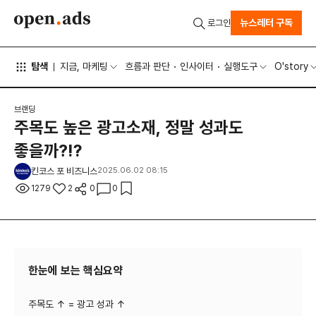
뉴스레터 구독
로그인
탐색
지금, 마케팅
흐름과 판단
인사이터
실행도구
O'story
브랜딩
주목도 높은 광고소재, 정말 성과도
좋을까?⁉️
킨코스 포 비즈니스
2025.06.02 08:15
1279
2
0
0
한눈에 보는 핵심요약