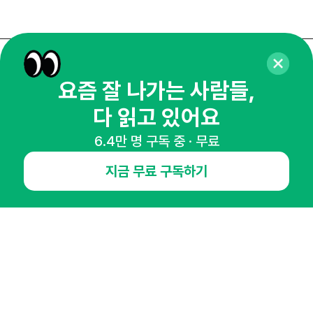
매주 화요일 아침,
요즘 잘 나가는 사람들,
마케팅 감각을 깨워 드릴게요!
다 읽고 있어요
65,043명의 마케터를 성장시키는 뉴스레터
뉴스레터 구독하기
6.4만 명 구독 중 · 무료
지금 무료 구독하기
NHN AD
오픈애즈란
공지사항
제휴문의
인사이터 신청
뉴스레터
광고안내
경기도 성남시 분당구 대왕판교로645번길 16
대표 : 심도섭