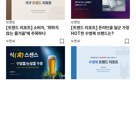
브랜딩
브랜딩
브랜
[트렌드 리포트] 소비자, ‘취하지
[트렌드 리포트] 온라인을 달군 가장
10
않는 즐거움'에 주목하다
HOT한 수영복 브랜드는?
마
뉴엔AI
뉴엔AI
플랜