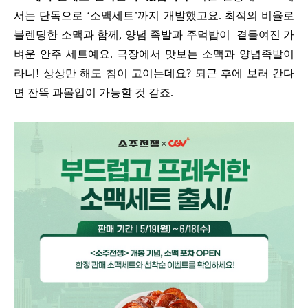
서는 단독으로 ‘소맥세트’까지 개발했고요. 최적의 비율로
블렌딩한 소맥과 함께, 양념 족발과 주먹밥이 곁들여진 가
벼운 안주 세트예요. 극장에서 맛보는 소맥과 양념족발이
라니! 상상만 해도 침이 고이는데요? 퇴근 후에 보러 간다
면 잔뜩 과몰입이 가능할 것 같죠.