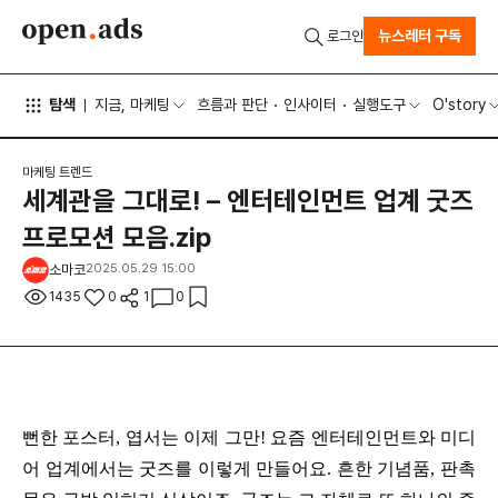
뉴스레터 구독
로그인
탐색
지금, 마케팅
흐름과 판단
인사이터
실행도구
O'story
마케팅 트렌드
세계관을 그대로! – 엔터테인먼트 업계 굿즈
프로모션 모음.zip
소마코
2025.05.29 15:00
1435
0
1
0
뻔한 포스터, 엽서는 이제 그만! 요즘 엔터테인먼트와 미디
어 업계에서는 굿즈를 이렇게 만들어요. 흔한 기념품, 판촉