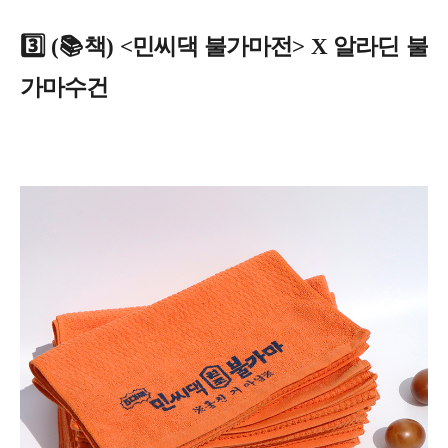
3️⃣ (📚책) <민씨댁 불가마전> X 알라딘 불
가마수건