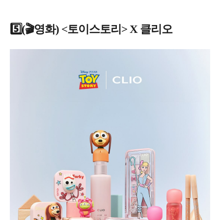
5️⃣
(🎬영화) <토이스토리> X 클리오