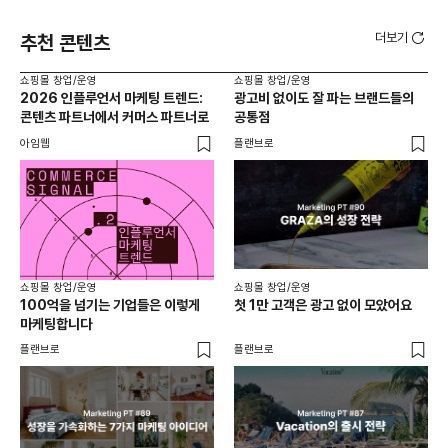
더보기
추천 콘텐츠
쇼핑몰 창업/운영
쇼핑몰 창업/운영
쇼핑
2026 인플루언서 마케팅 트렌드:
광고비 없이도 잘 파는 브랜드들의
후
콘텐츠 파트너에서 커머스 파트너로
공통점
프롬
아임웹
플랜브로
와디
쇼핑몰 창업/운영
쇼핑몰 창업/운영
쇼핑
100억을 넘기는 기업들은 이렇게
첫 1만 고객은 광고 없이 모았어요
올리
마케팅합니다
넘
플랜브로
플랜브로
이숲 