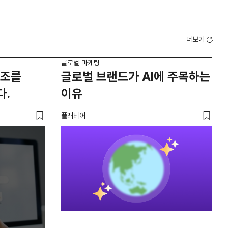
더보기
글로벌 마케팅
글로
구조를
글로벌 브랜드가 AI에 주목하는
AI
다.
이유
걸
플래티어
피처