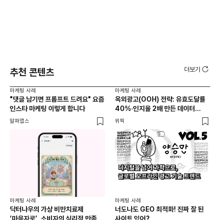
더보기
추천 콘텐츠
마케팅 사례
마케팅 사례
마케
"댓글 남기면 프롬프트 드려요" 요즘
옥외광고(OOH) 전략: 유효도달률
무
인스타 마케팅 이렇게 합니다
40%·인지율 2배 만든 데이터
‘댓
활용법 | 애드타입 양승만 이사
브
알파앱스
위픽
DM
마케
독립
마케팅 사례
마케팅 사례
출
닥터나우의 가상 비만치료제
너도나도 GEO 최적화! 진짜 잘 된
와디
‘마음자로’, 소비자의 심리적 만족을
사이트 있어?