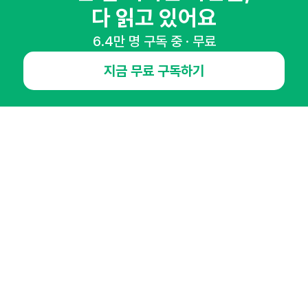
다 읽고 있어요
NHN AD
6.4만 명 구독 중 · 무료
지금 무료 구독하기
오픈애즈란
공지사항
제휴문의
인사이터 신청
뉴스레터
광고안내
경기도 성남시 분당구 대왕판교로645번길 16
대표 : 심도섭
사업자등록번호 : 144-81-27690(
사업자정보확인
)
통신판매업신고번호 : 2014-경기성남-1023
호스팅서비스사업자 : 오픈애즈
서비스•광고 문의 :
1800-2198
이메일 :
openads@openads.co.kr
이용약관
개인정보처리방침
instagram
thread
kakaotalk