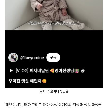
출처=태요미네 유튜브
'태요미네'는 태하 그리고 태하 동생 예린이의 일상과 성장 과정을