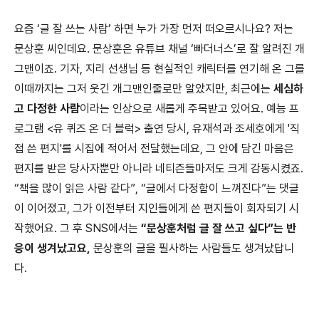
요즘 ‘글 잘 쓰는 사람’ 하면 누가 가장 먼저 떠오르시나요? 저는
문상훈 씨인데요. 문상훈은 유튜브 채널 ‘빠더너스’로 잘 알려진 개
그맨이죠. 기자, 지리 선생님 등 현실적인 캐릭터를 연기해 온 그를
이때까지는 그저 웃긴 개그맨인줄로만 알았지만, 최근에는
세심하
고 다정한 사람
이라는 인상으로 새롭게 주목받고 있어요. 예능 프
로그램 <유 퀴즈 온 더 블럭> 출연 당시, 유재석과 조세호에게 '직
접 쓴 편지'를 시집에 적어서 전달했는데요, 그 안에 담긴 마음은
편지를 받은 당사자뿐만 아니라 네티즌들마저도 크게 감동시켰죠.
“책을 많이 읽은 사람 같다”, “글에서 다정함이 느껴진다”는 댓글
이 이어졌고, 그가 이전부터 지인들에게 쓴 편지들이 회자되기 시
작했어요. 그 후 SNS에서는
“문상훈처럼 글 잘 쓰고 싶다”는 반
응이 생겨났고요,
문상훈의 글을 필사하는 사람들도 생겨났답니
다.