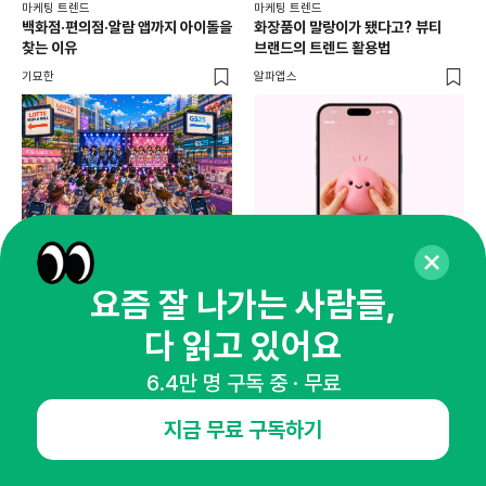
마케팅 트렌드
마케팅 트렌드
마케
백화점·편의점·알람 앱까지 아이돌을
화장품이 말랑이가 됐다고? 뷰티
서
찾는 이유
브랜드의 트렌드 활용법
오프
기묘한
알파앱스
로컬
마케팅 트렌드
마케팅 트렌드
2026 인플루언서 마케팅 트렌드:
성수동이 국내 팝업스토어 No.1
콘텐츠 파트너에서 커머스 파트너로
성지가 된 이유는?
요즘 잘 나가는 사람들,
아임웹
로컬덕
다 읽고 있어요
마케
6.4만 명 구독 중 · 무료
하
지금 무료 구독하기
브루