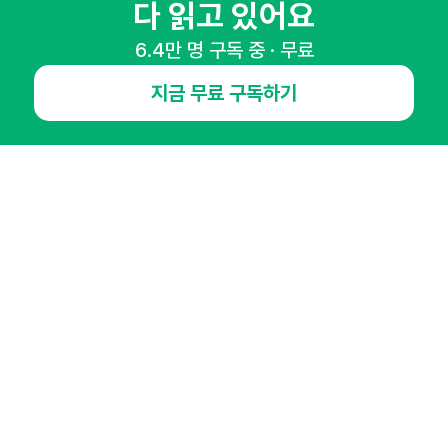
다 읽고 있어요
65,043명의 마케터를 성장시키는 뉴스레터
6.4만 명 구독 중 · 무료
뉴스레터 구독하기
지금 무료 구독하기
NHN AD
오픈애즈란
공지사항
제휴문의
인사이터 신청
뉴스레터
광고안내
경기도 성남시 분당구 대왕판교로645번길 16
대표 : 심도섭
사업자등록번호 : 144-81-27690(
사업자정보확인
)
통신판매업신고번호 : 2014-경기성남-1023
호스팅서비스사업자 : 오픈애즈
서비스•광고 문의 :
1800-2198
이메일 :
openads@openads.co.kr