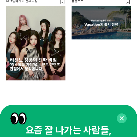
유크랩마케터 선우의성
플랜브로
디지
AI
쇼핑
똑똑
매주 화요일 아침,
요즘 잘 나가는 사람들,
마케팅 감각을 깨워 드릴게요!