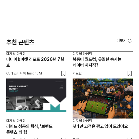
더보기
추천 콘텐츠
디지털 마케팅
디지털 마케팅
디지
미디어&마켓 리포트 2026년 7월
북중미 월드컵, 유일한 승자는
브
호
네이버 치지직?
팬
CJ메조미디어 Insight M
기묘한
유크
디지털 마케팅
디지털 마케팅
리센느 성공의 핵심, '브랜드
첫 1만 고객은 광고 없이 모았어요
콘텐츠'의 힘