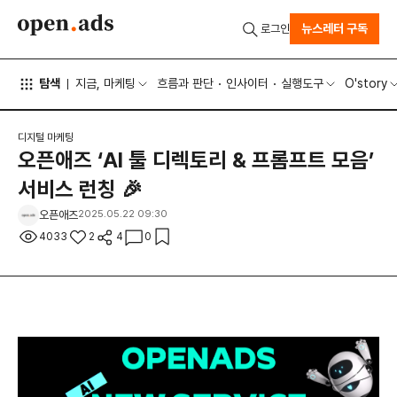
뉴스레터 구독
로그인
탐색
지금, 마케팅
흐름과 판단
인사이터
실행도구
O'story
디지털 마케팅
오픈애즈 ‘AI 툴 디렉토리 & 프롬프트 모음’
서비스 런칭 🎉
오픈애즈
2025.05.22 09:30
4033
2
4
0