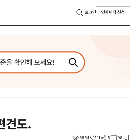
로그인
인사이터 신청
 편견도.
6554
11
5
98