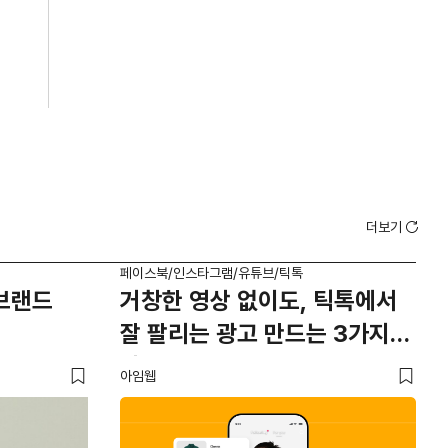
더보기
페이스북/인스타그램/유튜브/틱톡
페이
'브랜드
거창한 영상 없이도, 틱톡에서
브
잘 팔리는 광고 만드는 3가지
브
방법
아임웹
유크