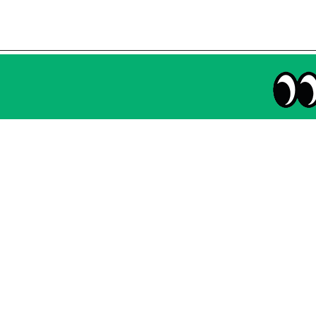
매주 화요일 아침,
마케팅 감각을 깨워 드릴게요!
65,043명의 마케터를 성장시키는 뉴스레터
NHN AD