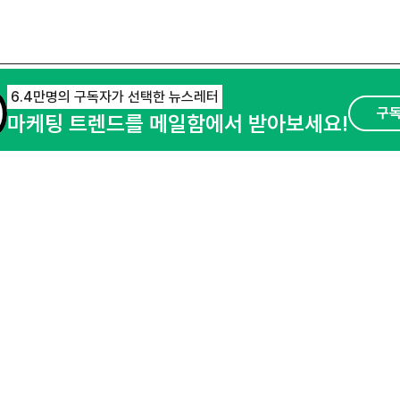
6.4만명의 구독자가 선택한 뉴스레터
구
마케팅 트렌드를 메일함에서 받아보세요!
오픈애즈란
공지사항
제휴문의
경기도 성남시 분당구 대왕판교로645번길 16
사업자등록번호 : 144-81-27690(
사업자정
호스팅서비스사업자 : 오픈애즈
서비스•광고 