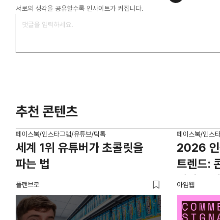
서로의 생각을 공유할수록 인사이트가 커집니다.
추천 콘텐츠
페이스북/인스타그램/유튜브/틱톡
페이스북/인스타
세계 1위 유튜버가 초콜릿을
2026 
파는 법
트렌드:
커머스 
플랜브로
아임웹