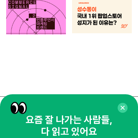
마케
하
브루
매주 화요일 아침,
요즘 잘 나가는 사람들,
마케팅 감각을 깨워 드릴게요!
다 읽고 있어요
65,043명의 마케터를 성장시키는 뉴스레터