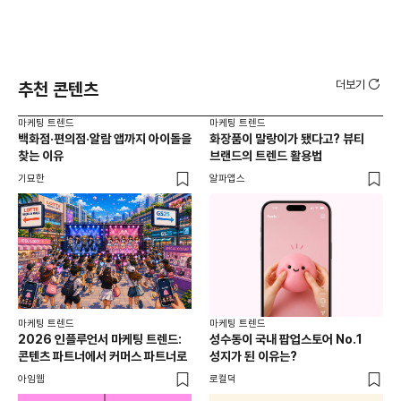
더보기
추천 콘텐츠
마케팅 트렌드
마케팅 트렌드
마케
백화점·편의점·알람 앱까지 아이돌을
화장품이 말랑이가 됐다고? 뷰티
서
찾는 이유
브랜드의 트렌드 활용법
오프
기묘한
알파앱스
로컬
마케팅 트렌드
마케팅 트렌드
2026 인플루언서 마케팅 트렌드:
성수동이 국내 팝업스토어 No.1
콘텐츠 파트너에서 커머스 파트너로
성지가 된 이유는?
아임웹
로컬덕