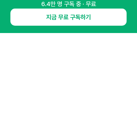
뉴스레터 구독하기
6.4만 명 구독 중 · 무료
지금 무료 구독하기
NHN AD
오픈애즈란
공지사항
제휴문의
인사이터 신청
뉴스레터
광고안내
경기도 성남시 분당구 대왕판교로645번길 16
대표 : 심도섭
사업자등록번호 : 144-81-27690(
사업자정보확인
)
통신판매업신고번호 : 2014-경기성남-1023
호스팅서비스사업자 : 오픈애즈
서비스•광고 문의 :
1800-2198
이메일 :
openads@openads.co.kr
이용약관
개인정보처리방침