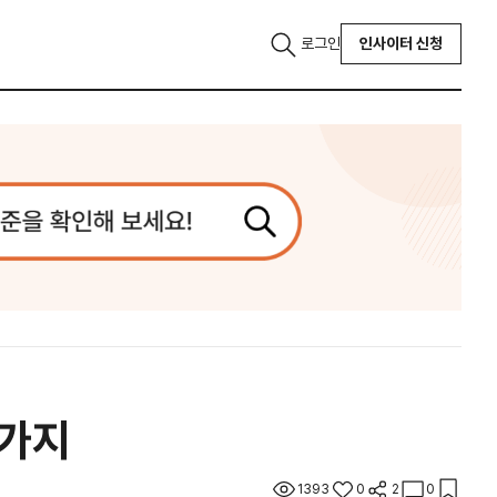
로그인
인사이터 신청
5가지
1393
0
2
0