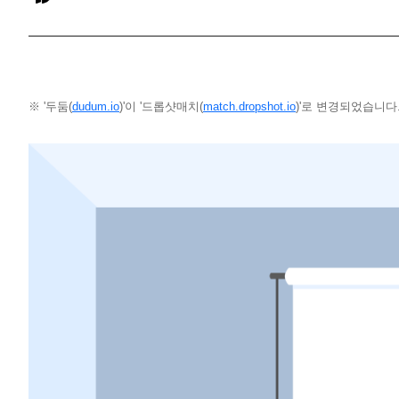
※ '두둠(
dudum.io
)'이 '드롭샷매치(
match.dropshot.io
)'로 변경되었습니다