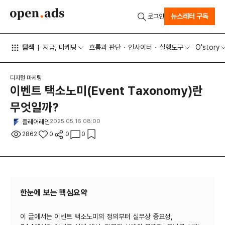
뉴스레터 구독
로그인
탐색
지금, 마케팅
흐름과 판단
인사이터
실행도구
O'story
디지털 마케팅
이벤트 택소노미(Event Taxonomy)란
무엇일까?
플레어레인
2025.05.16 08:00
2862
0
0
0
한눈에 보는 핵심요약
이 글에서는 이벤트 택소노미의 정의부터 실무상 중요성,