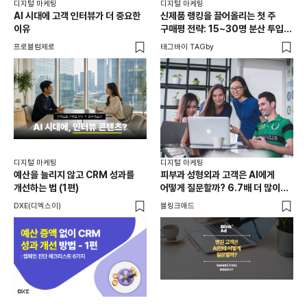
디지털 마케팅
디지털 마케팅
디지
AI 시대에 고객 인터뷰가 더 중요한
신제품 랭킹을 끌어올리는 첫 주
'전
이유
구매평 전략: 15~30명 분산 투입의
GA
법칙
프로블럼제로
태그바이 TAGby
DX
디지
20
디지털 마케팅
디지털 마케팅
리
예산을 늘리지 않고 CRM 성과를
피부과 성형외과 고객은 AI에게
재
개선하는 법 (1편)
어떻게 질문할까? 6.7배 더 많이
크리
묻는 질문은?
DXE(디엑스이)
블링크애드