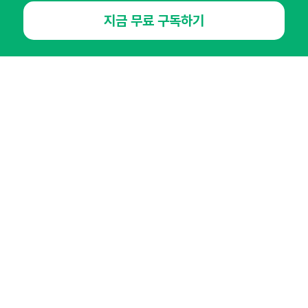
지금 무료 구독하기
NHN AD
오픈애즈란
공지사항
제휴문의
인사이터 신청
뉴스레터
광고안내
경기도 성남시 분당구 대왕판교로645번길 16
대표 : 심도섭
사업자등록번호 : 144-81-27690(
사업자정보확인
)
통신판매업신고번호 : 2014-경기성남-1023
호스팅서비스사업자 : 오픈애즈
서비스•광고 문의 :
1800-2198
이메일 :
openads@openads.co.kr
이용약관
개인정보처리방침
instagram
thread
kakaotalk