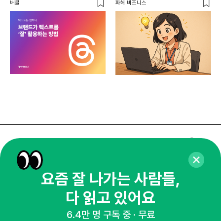
버클
화해 비즈니스
매주 화요일 아침,
마케팅 감각을 깨워 드릴게요!
요즘 잘 나가는 사람들,
65,043명의 마케터를 성장시키는 뉴스레터
뉴스레터 구독하기
다 읽고 있어요
6.4만 명 구독 중 · 무료