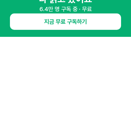
NHN AD
6.4만 명 구독 중 · 무료
오픈애즈란
공지사항
제휴문의
인사이터 신청
지금 무료 구독하기
뉴스레터
광고안내
경기도 성남시 분당구 대왕판교로645번길 16
대표 : 심도섭
사업자등록번호 : 144-81-27690(
사업자정보확인
)
통신판매업신고번호 : 2014-경기성남-1023
호스팅서비스사업자 : 오픈애즈
서비스•광고 문의 :
1800-2198
이메일 :
openads@openads.co.kr
이용약관
개인정보처리방침
instagram
thread
kakaotalk
© NHN AD. All rights reserved.