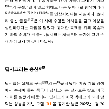
는 꽤 낭만적이다. 더 흥미로운 건 이 이름이 고대 시 ‘이소
離騷
’의 구절, ‘길이 멀고 험해도 나는 위아래로 탐색하리라
路漫漫其修遠兮, 吾將上下而求索
’를 연상시킨다는 사실이다. 초나
屈原
라 충신 굴원
은 이 시에 수많은 어려움을 딛고 이상을
실현하겠다는 다짐을 담았다. 원대한 목표를 위해 목숨까
지 바칠 준비가 된 충신, 딥시크는 처음부터 국가에 그런 존
재가 되고자 한 것이 아닐까?
忠臣
딥시크라는 충신
救國
功
딥시크는 실제로 구국
의 공
을 세웠다. 미중 기술 경쟁
에서 수세에 몰린 중국이 딥시크라는 날카로운 칼로 미국
의 허를 찔렀기 때문이다. 딥시크가 미국 빅테크의 AI에 맞
먹는 성능을 지닌 모델 ‘
R1
’을 공개한 날은 2025년 1월 20