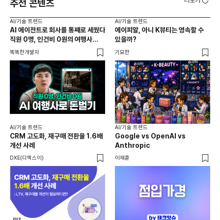
더보기
추천 콘텐츠
AI/기술 트렌드
AI/기술 트렌드
AI
AI 에이전트로 회사를 통째로 세웠다
에이피알, 아니 K뷰티는 영속할 수
20
직원 0명, 인건비 0원의 여행사
있을까?
다시
제작기
가
똑똑한개발자
기묘한
크리
AI
AI
AI/기술 트렌드
AI/기술 트렌드
채널
CRM 고도화, 재구매 전환율 1.6배
Google vs OpenAI vs
두툼
개선 사례
Anthropic
AI
DXE(디엑스이)
이재훈