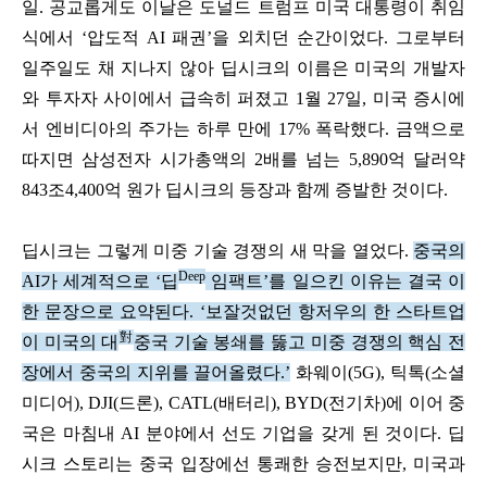
일. 공교롭게도 이날은 도널드 트럼프 미국 대통령이 취임
식에서 ‘압도적 AI 패권’을 외치던 순간이었다. 그로부터
일주일도 채 지나지 않아 딥시크의 이름은 미국의 개발자
와 투자자 사이에서 급속히 퍼졌고 1월 27일, 미국 증시에
서 엔비디아의 주가는 하루 만에 17% 폭락했다. 금액으로
따지면 삼성전자 시가총액의 2배를 넘는 5,890억 달러약
843조4,400억 원가 딥시크의 등장과 함께 증발한 것이다.
딥시크는 그렇게 미중 기술 경쟁의 새 막을 열었다.
중국의
Deep
AI가 세계적으로 ‘딥
임팩트’를 일으킨 이유는 결국 이
한 문장으로 요약된다. ‘보잘것없던 항저우의 한 스타트업
對
이 미국의 대
중국 기술 봉쇄를 뚫고 미중 경쟁의 핵심 전
장에서 중국의 지위를 끌어올렸다.’
화웨이(5G), 틱톡(소셜
미디어), DJI(드론), CATL(배터리), BYD(전기차)에 이어 중
국은 마침내 AI 분야에서 선도 기업을 갖게 된 것이다. 딥
시크 스토리는 중국 입장에선 통쾌한 승전보지만, 미국과