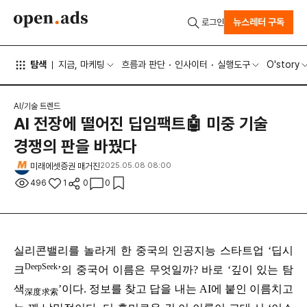
뉴스레터 구독
로그인
탐색
지금, 마케팅
흐름과 판단
인사이터
실행도구
O'story
AI/기술 트렌드
AI 전장에 떨어진 딥임팩트🤖 미중 기술
경쟁의 판을 바꿨다
미래에셋증권 매거진
2025.05.08 08:00
496
1
0
0
실리콘밸리를 놀라게 한 중국의 인공지능 스타트업 ‘딥시
DeepSeek
크
’의 중국어 이름은 무엇일까? 바로 ‘깊이 있는 탐
색
’이다. 정보를 찾고 답을 내는 AI에 붙인 이름치고
深度求索