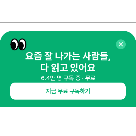
매주 화요일 아침,
마케팅 감각을 깨워 드릴게요!
요즘 잘 나가는 사람들,
65,043명의 마케터를 성장시키는 뉴스레터
뉴스레터 구독하기
다 읽고 있어요
6.4만 명 구독 중 · 무료
지금 무료 구독하기
NHN AD
오픈애즈란
공지사항
제휴문의
인사이터 신청
뉴스레터
광고안내