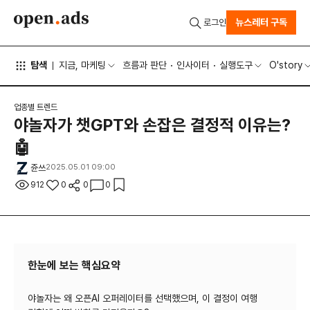
뉴스레터 구독
로그인
탐색
지금, 마케팅
흐름과 판단
인사이터
실행도구
O'story
업종별 트렌드
야놀자가 챗GPT와 손잡은 결정적 이유는?
🤖
쥰쓰
2025.05.01 09:00
912
0
0
0
한눈에 보는 핵심요약
야놀자는 왜 오픈AI 오퍼레이터를 선택했으며, 이 결정이 여행