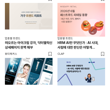
업종
업종별 트렌드
업종별 트렌드
여기
떠오르는 아이크림 강자, 닥터멜락신
HRM AI란 무엇인가 : AI 시대,
키우
상세페이지 완벽 해부
사람에 대한 판단은 어떻게
달라지는가
쥰쓰
뷰티해커스
CLAP