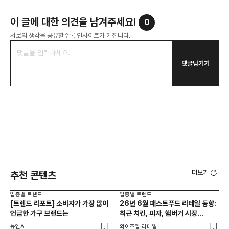
이 글에 대한 의견을 남겨주세요!
0
서로의 생각을 공유할수록 인사이트가 커집니다.
댓글남기기
더보기
추천 콘텐츠
업종별 트렌드
업종별 트렌드
업종
[트렌드 리포트] 소비자가 가장 많이
26년 6월 패스트푸드 리테일 동향:
다이
언급한 가구 브랜드는
최근 치킨, 피자, 햄버거 시장
달
동향은?
뉴엔AI
와이즈앱·리테일
기묘