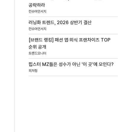
공략하라
컨슈머인서치
러닝화 트렌드, 2026 상반기 결산
컨슈머인서치
[브랜드 랭킹] 패션 앱·외식 프랜차이즈 TOP
순위 공개
트렌드모니터
힙스터 MZ들은 성수가 아닌 '이 곳'에 모인다?
피처링