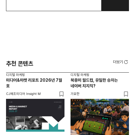
더보기
추천 콘텐츠
디지털 마케팅
디지털 마케팅
디지
미디어&마켓 리포트 2026년 7월
북중미 월드컵, 유일한 승자는
브
호
네이버 치지직?
팬
CJ메조미디어 Insight M
기묘한
유크