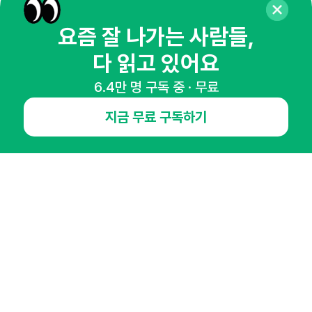
매주 화요일 아침,
요즘 잘 나가는 사람들,
마케팅 감각을 깨워 드릴게요!
다 읽고 있어요
65,043명의 마케터를 성장시키는 뉴스레터
6.4만 명 구독 중 · 무료
뉴스레터 구독하기
지금 무료 구독하기
NHN AD
오픈애즈란
공지사항
제휴문의
인사이터 신청
뉴스레터
광고안내
경기도 성남시 분당구 대왕판교로645번길 16
대표 : 심도섭
사업자등록번호 : 144-81-27690(
사업자정보확인
)
통신판매업신고번호 : 2014-경기성남-1023
호스팅서비스사업자 : 오픈애즈