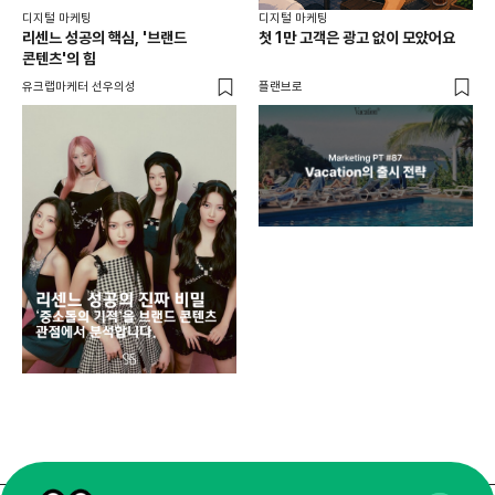
디지털 마케팅
디지털 마케팅
리센느 성공의 핵심, '브랜드
첫 1만 고객은 광고 없이 모았어요
콘텐츠'의 힘
유크랩마케터 선우의성
플랜브로
디지
AI
쇼핑
똑똑