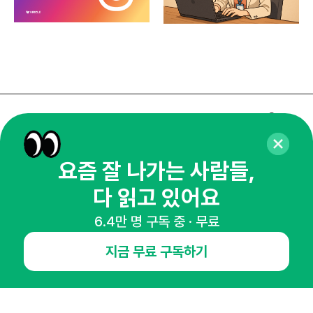
매주 화요일 아침,
마케팅 감각을 깨워 드릴게요!
요즘 잘 나가는 사람들,
65,043명의 마케터를 성장시키는 뉴스레터
뉴스레터 구독하기
다 읽고 있어요
6.4만 명 구독 중 · 무료
지금 무료 구독하기
NHN AD
오픈애즈란
공지사항
제휴문의
인사이터 신청