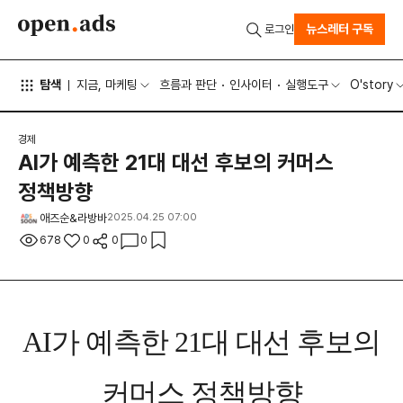
뉴스레터 구독
로그인
탐색
지금, 마케팅
흐름과 판단
인사이터
실행도구
O'story
경제
AI가 예측한 21대 대선 후보의 커머스
정책방향
애즈순&라방바
2025.04.25 07:00
678
0
0
0
AI가 예측한 21대 대선 후보의
커머스 정책방향