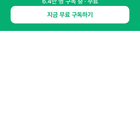
6.4만 명 구독 중 · 무료
NHN AD
지금 무료 구독하기
오픈애즈란
공지사항
제휴문의
인사이터 신청
뉴스레터
광고안내
경기도 성남시 분당구 대왕판교로645번길 16
대표 : 심도섭
사업자등록번호 : 144-81-27690(
사업자정보확인
)
통신판매업신고번호 : 2014-경기성남-1023
호스팅서비스사업자 : 오픈애즈
서비스•광고 문의 :
1800-2198
이메일 :
openads@openads.co.kr
이용약관
개인정보처리방침
instagram
thread
kakaotalk
© NHN AD. All rights reserved.