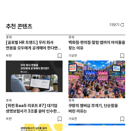
더보기
추천 콘텐츠
경제
경제
경제
[글로벌 HR 트렌드] 우리 회사
백화점·편의점·알람 앱까지 아이돌을
[위
연봉을 모두에게 공개해야 한다면? |
찾는 이유
집부
급여 투명성 법, 해외 사례, 연봉
기업
위펀
기묘한
위펀
공개, 채용 공고
증명
경제
일본
경제
경제
달
[위펀 BaaS 리포트 #7] 대기업
쿠팡의 멤버십 쪼개기, 단순함을
생명보험사가 3조를 쏟아 인수한
버린 이유는
기묘
일본 BaaS 회사의 정체는?
위펀
기묘한