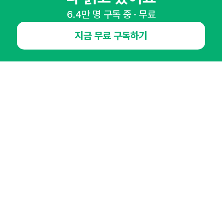
NHN AD
6.4만 명 구독 중 · 무료
지금 무료 구독하기
오픈애즈란
공지사항
제휴문의
인사이터 신청
뉴스레터
광고안내
경기도 성남시 분당구 대왕판교로645번길 16
대표 : 심도섭
사업자등록번호 : 144-81-27690(
사업자정보확인
)
통신판매업신고번호 : 2014-경기성남-1023
호스팅서비스사업자 : 오픈애즈
서비스•광고 문의 :
1800-2198
이메일 :
openads@openads.co.kr
이용약관
개인정보처리방침
instagram
thread
kakaotalk
© NHN AD. All rights reserved.