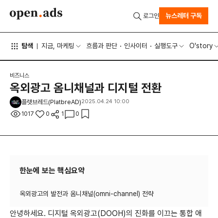
뉴스레터 구독
로그인
탐색
지금, 마케팅
흐름과 판단
인사이터
실행도구
O'story
비즈니스
옥외광고 옴니채널과 디지털 전환
플랫브레드(PlatbreAD)
2025.04.24 10:00
1017
0
1
0
한눈에 보는 핵심요약
안녕하세요
.
디지털 옥외광고
(DOOH)
의 진화를 이끄는 통합 애