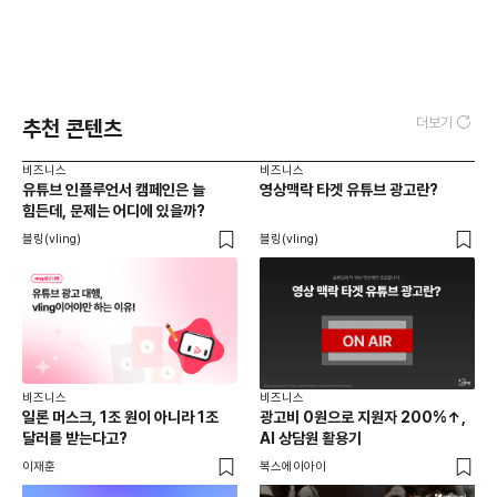
더보기
추천 콘텐츠
비즈니스
비즈니스
유튜브 인플루언서 캠페인은 늘
영상맥락 타겟 유튜브 광고란?
힘든데, 문제는 어디에 있을까?
블링(vling)
블링(vling)
비즈니스
비즈니스
일론 머스크, 1조 원이 아니라 1조
광고비 0원으로 지원자 200%↑,
달러를 받는다고?
AI 상담원 활용기
이재훈
복스에이아이