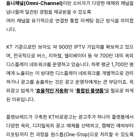
옴니채널
(Omni-Channel)
이란 소비자가 다양한 매체와 채널을
넘나들며 일관된 경험을 제공받을 수 있도록
여러 채널을 유기적으로 연결한 통합 마케팅 접근 방식을 의미합
니다
.
KT 기준으로만 보아도
약
900
만
IPTV
가입자를 확보하고 있으
며
,
전국적으로 버스
,
지하철
,
엘리베이터 등 약
700
만 대의 옥외
디스플레이 네트워크를 운영하고 있습니다
.
하루 평균
1,700
만 명
에게 노출되는 이 방대한 디스플레이 네트워크를 개별적으로 관리
하거나 광고를 송출하는 것은 광고 운영자에게는 큰 부담이죠
.
옥
외광고 업계가
‘
효율적인 자동화
’
와
‘
통합된 플랫폼
’
을 필요로 하게
된 이유입니다
.
플랫브레드가 구축한
KT
바로광고는 광고주가 하나의 플랫폼에서
다양한 옥외
,
디지털옥외 광고 매체를 선택하고
,
캠페인 예약부터
리포팅까지 전 과정을 원스톱
(One-Stop)
으로 처리할 수 있도록