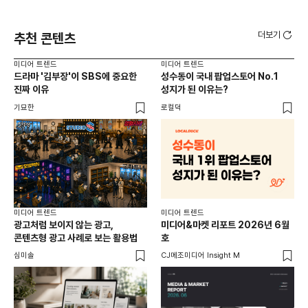
더보기
추천 콘텐츠
미디어 트렌드
미디어 트렌드
미디
드라마 '김부장'이 SBS에 중요한
성수동이 국내 팝업스토어 No.1
요
진짜 이유
성지가 된 이유는?
않습
유튜
기묘한
로컬덕
유광
미디어 트렌드
미디어 트렌드
미디
광고처럼 보이지 않는 광고,
미디어&마켓 리포트 2026년 6월
연령
콘텐츠형 광고 사례로 보는 활용법
호
타
꾸밈
심미솔
CJ메조미디어 Insight M
DM
함께
각