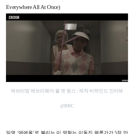
Everywhere All At Once)
에브리띵 에브리웨어 올 엣 원스 : 제작 비하인드 인터뷰
@BBC
일명 ‘에에올’로 불리는 이 영화는 이동진 평론가가 5점 만