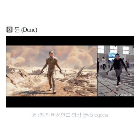
3️⃣ 듄 (Dune)
듄 : 제작 비하인드 영상 @vfx express