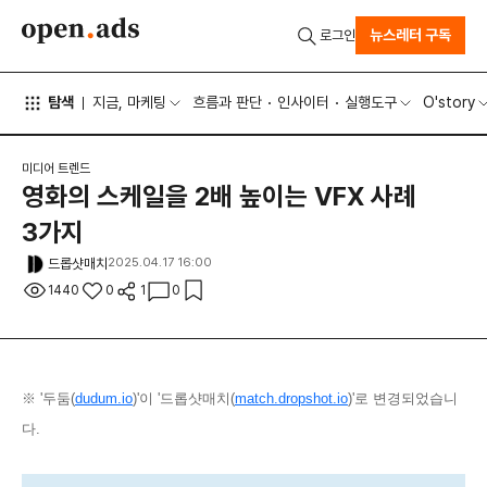
뉴스레터 구독
로그인
탐색
지금, 마케팅
흐름과 판단
인사이터
실행도구
O'story
미디어 트렌드
영화의 스케일을 2배 높이는 VFX 사례
3가지
드롭샷매치
2025.04.17 16:00
1440
0
1
0
※ '두둠(
dudum.io
)'이 '드롭샷매치(
match.dropshot.io
)'로 변경되었습니
다.