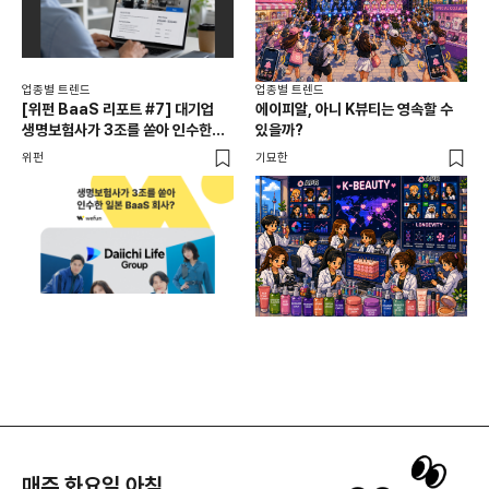
업종별 트렌드
업종별 트렌드
업종
[위펀 BaaS 리포트 #7] 대기업
에이피알, 아니 K뷰티는 영속할 수
민음
생명보험사가 3조를 쏟아 인수한
있을까?
달
일본 BaaS 회사의 정체는?
위펀
기묘한
기묘
매주 화요일 아침,