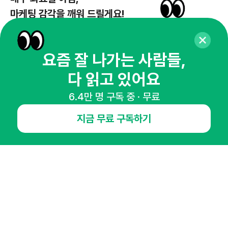
마케팅 감각을 깨워 드릴게요!
65,043명의 마케터를 성장시키는 뉴스레터
뉴스레터 구독하기
요즘 잘 나가는 사람들,
다 읽고 있어요
6.4만 명 구독 중 · 무료
NHN AD
지금 무료 구독하기
오픈애즈란
공지사항
제휴문의
인사이터 신청
뉴스레터
광고안내
경기도 성남시 분당구 대왕판교로645번길 16
대표 : 심도섭
사업자등록번호 : 144-81-27690(
사업자정보확인
)
통신판매업신고번호 : 2014-경기성남-1023
호스팅서비스사업자 : 오픈애즈
서비스•광고 문의 :
1800-2198
이메일 :
openads@openads.co.kr