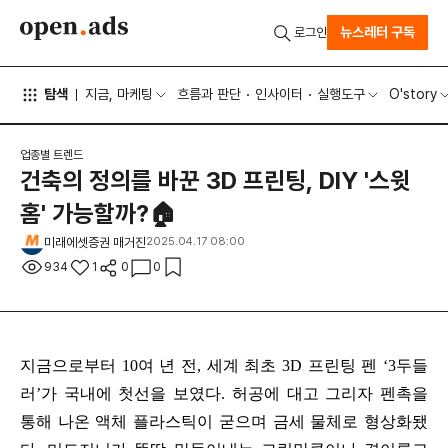
뉴스레터 구독
로그인
탐색
지금, 마케팅
흐름과 판단
인사이터
실행도구
O'story
업종별 트렌드
건축의 정의를 바꾼 3D 프린팅, DIY '스윗
홈' 가능할까?🏠
미래에셋증권 매거진
2025.04.17 08:00
934
1
0
0
지금으로부터 10여 년 전, 세계 최초 3D 프린팅 펜 ‘3두들
러’가 국내에 첫선을 보였다. 허공에 대고 그리자 펜촉을
통해 나온 액체 플라스틱이 굳으며 금세 물체로 형상화됐