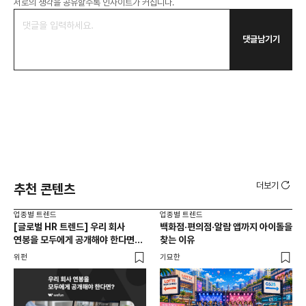
서로의 생각을 공유할수록 인사이트가 커집니다.
댓글남기기
더보기
추천 콘텐츠
업종별 트렌드
업종별 트렌드
업종
[글로벌 HR 트렌드] 우리 회사
백화점·편의점·알람 앱까지 아이돌을
드라
연봉을 모두에게 공개해야 한다면? |
찾는 이유
진
급여 투명성 법, 해외 사례, 연봉
위펀
기묘한
기묘
공개, 채용 공고