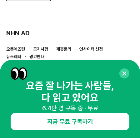
NHN AD
오픈애즈란
공지사항
제휴문의
인사이터 신청
뉴스레터
광고안내
경기도 성남시 분당구 대왕판교로645번길 16
대표 : 심도섭
사업자등록번호 : 144-81-27690(
사업자정보확인
)
요즘 잘 나가는 사람들,
통신판매업신고번호 : 2014-경기성남-1023
다 읽고 있어요
호스팅서비스사업자 : 오픈애즈
서비스•광고 문의 :
1800-2198
6.4만 명 구독 중 · 무료
이메일 :
openads@openads.co.kr
지금 무료 구독하기
이용약관
개인정보처리방침
instagram
thread
kakaotalk