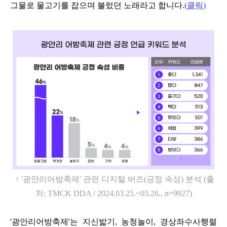
그물로 물고기를 잡으며 불렀던 노래라고 합니다
.
(
클릭)
↑
'
광안리어방축제
'
관련 디지털 버즈
(
긍정 속성
)
분석
(
출
처
: TMCK DDA / 2024.03.25.~05.26., n=9927)
'
광안리어방축제
'
는 지신밟기
,
농청놀이
,
경상좌수사행렬