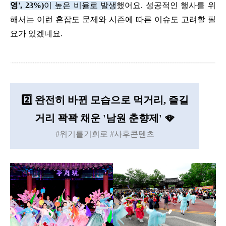
영
', 23%)
이 높은 비율로 발생
했어요
.
성공적인 행사를 위
해서는 이런 혼잡도 문제와 시즌에 따른 이슈도 고려할 필
요가 있겠네요
.
2️⃣
완전히 바뀐 모습으로 먹거리, 즐길
거리 꽉꽉 채운 '남원 춘향제' 🪭
#위기를기회로 #사후콘텐츠