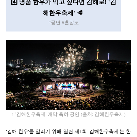
4️⃣
명품 한우가 먹고 싶다면 김해로! '김
해한우축제' 🥩
#공연 #혼잡도
↑
'
김해한우축제
'
개막 축하 공연
(
출처
:
김해한우축제
)
'
김해 한우
'
를 알리기 위해 열린 제
1
회
'
김해한우축제
'
는 한