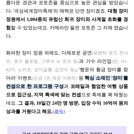
름다운 경관과 포토존을 중심으로 높은 관심을 받았습니
다
. '
곡성세계장미축제
'
의 매력은 단연 장미겠죠
.
대형 장미
정원에서
1,004
종의 유럽산 희귀 장미와 사계절 초화를 경
험
할 수 있었는데요
.
카메라만 들면 포토존 그 자체 였습니
다
.
화려한 장미 정원 외에도
,
다채로운 공연
(
로맨틱 로즈 콘서
과 가수 라인업
트
,
로
즈 블로썸
,
그루브
in
로즈 등
)
(
린
, H1-
, '
행운의 황금 장미를 찾
KEY,
노라조
,
장미살롱
,
김연자 등
)
아라
'
이벤트
등
핵심 소재인
'
장미
'
를
(
순금
1
돈 제공 이벤트
)
컨셉으로 한 프로그램 구성
과
코레일과 협업한 여행 상품
으로 접근성
,
지역 특색에 맞는 컨셉
으로 축제를 꽉 채웠는
데요
.
그 결과
, 10
일간
24
만 명 방문
,
입장 수익
10
억여 원의
성과를 거뒀다고 해요
.
(
클릭)