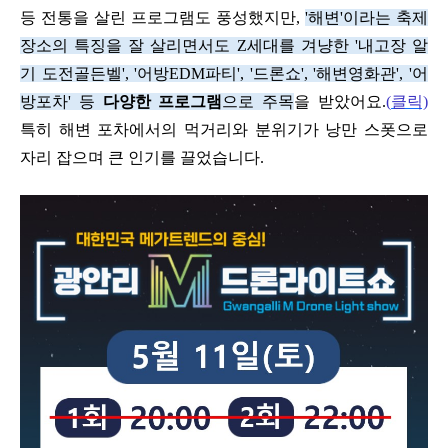
등 전통을 살린 프로그램도 풍성했지만
,
'
해변
'
이라는 축제
장소의 특징을 잘 살리면서도
Z
세대를 겨냥한
'
내고장 알
기 도전골든벨
', '
어방
EDM
파티
', '
드론쇼
', '
해변영화관
', '
어
방포차
'
등
다양한 프로그램
으로 주목
을 받았어요
.
(
클릭)
특히 해변 포차에서의 먹거리와 분위기가 낭만 스폿으로
자리 잡으며 큰 인기를 끌었습니다
.