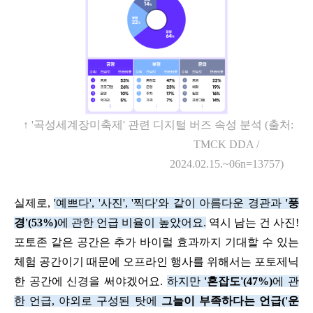
↑
'
곡성세계장미축제
'
관련 디지털 버즈 속성 분석
(
출처
:
TMCK DDA /
2024.02.15.~06n=13757)
실제로
,
'
예쁘다
', '
사진
', '
찍다
'
와 같이 아름다운 경관과
'
풍
경
'(53%)
에 관한 언급 비율이 높았어요
.
역시 남는 건 사진
!
포토존 같은 공간은 추가 바이럴 효과까지 기대할 수 있는
체험 공간이기 때문에 오프라인 행사를 위해서는 포토제닉
한 공간에 신경을 써야겠어요
.
하지만
'
혼잡도
'(47%)
에 관
한 언급
,
야외로 구성된 탓에
그늘이 부족하다는 언급
('
운