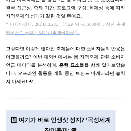
결국 접근성
,
축제 기간
,
프로그램 구성
,
화제성 등에 따라
지역축제의 성패가 갈린 것일 텐데요
.
*
아시아경제
, 2024.08.28.,
〈'12
만명 vs 5000
명'…
작년
축제
방문자수
꼴찌는
어디? [
축제공화국]
〉
그렇다면 이렇게 많아진 축제들에 대한 소비자들의 반응은
어땠을까요
?
이번 대외비에서는 봄 지역축제 관련 소비자
언급 데이터를 분석하며
,
흥행 요소
들을 함께 알아보았습
니다
.
오프라인 활동을 계획 중인 브랜드 마케터라면 놓치
지 마세요
!
📢
1️⃣ 여기가 바로 인생샷 성지? '곡성세계
장미축제' 🌹