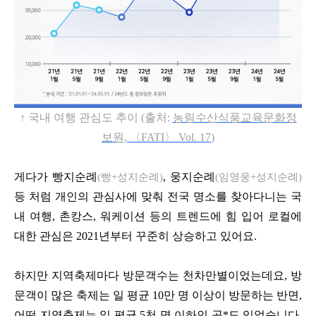
↑ 국내 여행 관심도 추이
(
출처
:
농림수산식품교육문화정
보원,
〈FATI
〉 Vol. 17
)
게다가 빵지순례
,
웅지순례
(
빵
+
성지순례
)
(
임영웅
+
성지순례
)
등 처럼 개인의 관심사에 맞춰 전국 명소를 찾아다니는 국
내 여행
,
촌캉스
,
워케이션 등의 트렌드에 힘 입어 로컬에
대한 관심은
2021
년부터 꾸준히 상승하고 있어요
.
하지만 지역축제마다 방문객수는 천차만별이었는데요
,
방
문객이 많은 축제는 일 평균
10
만 명 이상이 방문하는 반면
,
어떤 지역축제는 일 평균
5
천 명 이하인 곳
*
도 있었습니다
.