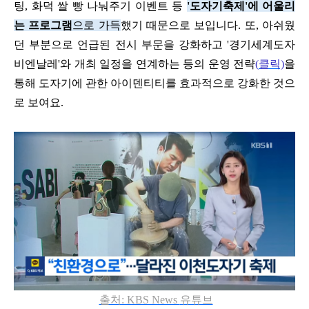
팅
,
화덕 쌀 빵 나눠주기 이벤트 등
'
도자기축제
'
에 어울리
는 프로그램
으로 가득
했기 때문으로 보입니다
.
또
,
아쉬웠
던 부분으로 언급된 전시 부문을 강화하고
'
경기세계도자
비엔날레
'
와 개최 일정을 연계하는 등의 운영 전략
(
클릭)
을
통해 도자기에 관한 아이덴티티를 효과적으로 강화한 것으
로 보여요
.
출처: KBS News
유튜브