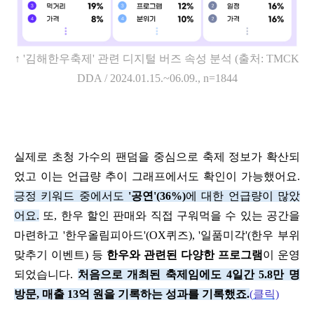
↑
'
김해한우축제
'
관련 디지털 버즈 속성 분석
(
출처
: TMCK
DDA / 2024.01.15.~06.09., n=1844
실제로 초청 가수의 팬덤을 중심으로 축제 정보가 확산되
었고 이는 언급량 추이 그래프에서도 확인이 가능했어요
.
긍정 키워드 중에서도
'
공연
'(36%)
에 대한 언급량이 많았
어요
.
또
,
한우 할인 판매와 직접 구워먹을 수 있는 공간을
마련하고
'
한우올림피아드
'(OX
퀴즈
), '
일품미각
'(
한우 부위
맞추기 이벤트
)
등
한우와 관련된 다양한 프로그램
이 운영
되었습니다
.
처음으로 개최된 축제임에도
4
일간
5.8
만 명
방문
,
매출
13
억 원을 기록하는 성과를 기록했죠
.
(
클릭)