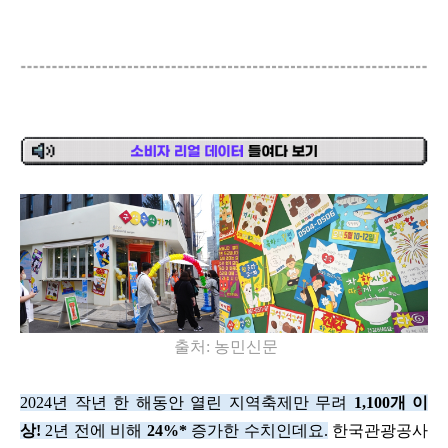
출처: 농민신문
2024
년 작년 한 해동안 열린 지역축제만 무려
1,100
개 이
상
!
2
년 전에 비해
24%*
증가한 수치인데요
.
한국관광공사