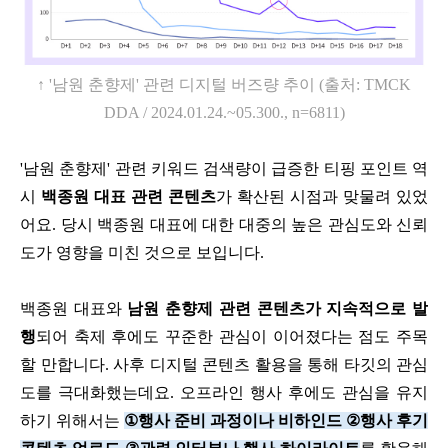
↑
'
남원 춘향제
'
관련 디지털 버즈량 추이
(
출처
: TMCK
DDA / 2024.01.24.~05.300., n=6811)
'
남원 춘향제
'
관련 키워드 검색량이 급증한 티핑 포인트 역
시
백종원 대표 관련 콘텐츠
가 확산된 시점과 맞물려 있었
어요
.
당시 백종원 대표에 대한 대중의 높은 관심도와 신뢰
도가 영향을 미친 것으로 보입니다
.
백종원 대표와
남원 춘향제 관련 콘텐츠가 지속적으로 발
행
되어 축제 후에도 꾸준한 관심이 이어졌다는 점도 주목
할 만합니다
.
사후 디지털 콘텐츠 활용을 통해 타깃의 관심
도를 극대화했는데요
.
오프라인 행사 후에도 관심을 유지
하기 위해서는
①
행사 준비 과정이나 비하인드
②
행사 후기