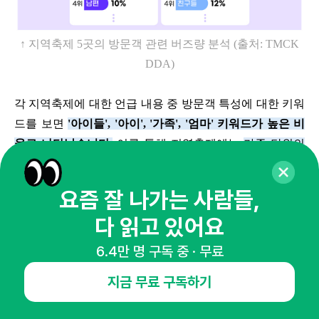
↑ 지역축제
5
곳의 방문객 관련 버즈량 분석
(
출처
: TMCK
DDA)
각 지역축제에 대한 언급 내용 중 방문객 특성에 대한 키워
드를 보면
'
아이들
', '
아이
', '
가족
', '
엄마
'
키워드가 높은 비
율로 나타났습니다
.
이를 통해 지역축제에는
가족 단위의
방문객 비율이 높을 것으로 추측
할 수 있는데요
.
요즘 잘 나가는 사람들,
이러한 점을 고려하면
,
아이와 함께 즐길 수 있는 프로그램
다 읽고 있어요
을 기획
하는 것이 성공적인 오프라인 행사 운영의 중요한
포인트가 될 수도 있을 것 같아요
.
페이스 페인팅 이벤트나
6.4만 명 구독 중 · 무료
즉석에서 추억을 남길 수 있는 폴라로이드 포토 부스
처럼
지금 무료 구독하기
말이죠
.
가족 단위 방문객을 위한 콘텐츠를 마련하면 더욱
긍정적인 반응을 이끌어낼 수 있을 것 같습니다
.
또
,
아이를