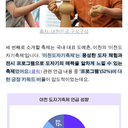
출처:
대한민국
구석구석
세 번째로 소개할 축제는 국내 대표 도예촌
,
이천의
'
이천도
자기축제
'
입니다
.
'
이천도자기축제
'
는
풍성한 도자 체험과
전시 프로그램으로 도자기의 매력을 알차게 느낄 수 있는
축제
였어요
.
(
클릭)
관련 언급 내용 중
'
프로그램
'(52%)
에 대
한 긍정 키워드 비율
이 압도적이었는데요
.