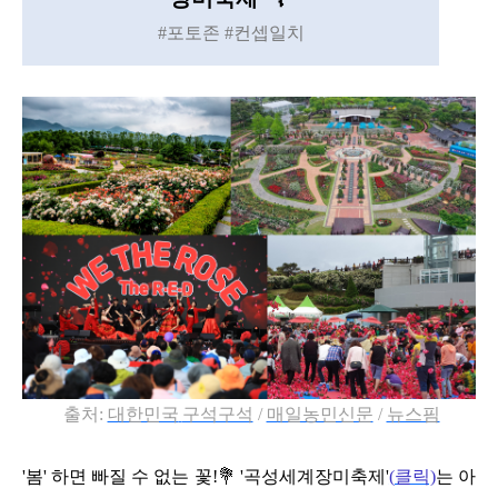
#포토존 #컨셉일치
출처
:
대한민국
구석구석
/
매일농민신문
/
뉴스핌
'
봄
'
하면 빠질 수 없는 꽃
!
💐
'
곡성세계장미축제
'
(
클릭)
는 아