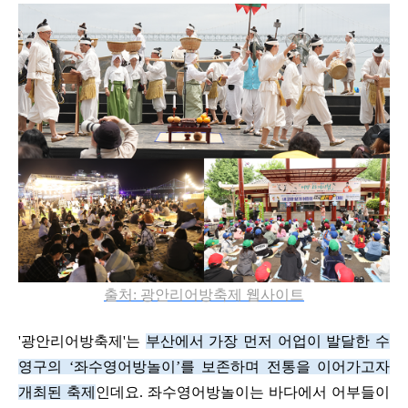
출처: 광안리어방축제 웹사이트
'
광안리어방축제
'
는
부산에서 가장 먼저 어업이 발달한 수
영구의
‘
좌수영어방놀이
’
를 보존하며 전통을 이어가고자
개최된 축제
인데요
.
좌수영어방놀이는 바다에서 어부들이