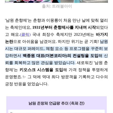
출처
:
트래블아이
'
남원 춘향제
'
는 춘향과 이몽룡이 처음 만난 날에 맞춰 열리
는 축제인데요
,
1931
년부터 춘향제사를 지내며 시작
되었다
고 해요
.
(
클릭)
국내 최장수 축제지만
2023
년에는
바가지
논란
으로 아쉬움을 남겼어요
.
하지만 위기는 곧 기회
!
남원
시는 대규모 퍼레이드
,
체험 요소 등 프로그램을 꾸준히 보
강하면서
백종원 대표
(
더본코리아
)
의 컨설팅을 도입
해 신
뢰를 회복하고 많은 관심을 받았습니다
.
새로워진
'
남원 춘
향제
'
는
키오스크 시스템을 도입
해 가격 정책을 투명하게
운영했죠
.
✨
그 덕에 역대 최다 방문객을 기록하고 다수의
긍정 반응을 얻었습니다
.