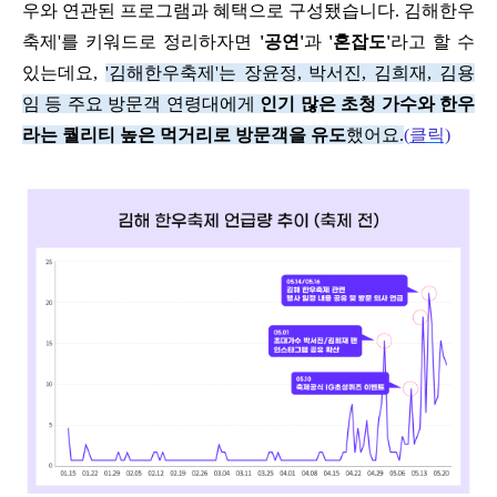
우와 연관된 프로그램과 혜택으로 구성됐습니다
.
김해한우
축제
'
를 키워드로 정리하자면
'
공연
'
과
'
혼잡도
'
라고 할 수
있는데요
,
'
김해한우축제
'
는 장윤정
,
박서진
,
김희재
,
김용
임 등 주요 방문객 연령대에게
인기 많은 초청 가수와 한우
라는 퀄리티 높은 먹거리로 방문객을 유도
했어요
.
(
클릭)