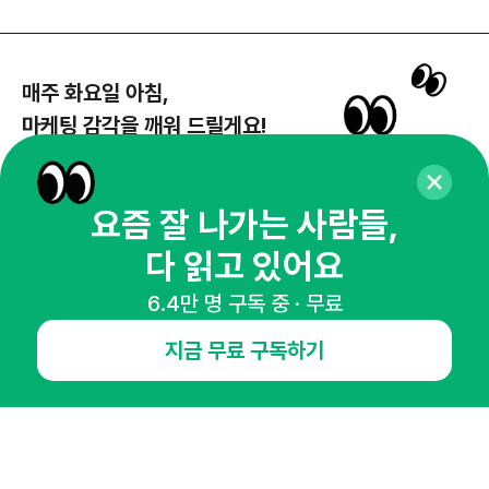
매주 화요일 아침,
마케팅 감각을 깨워 드릴게요!
65,043명의 마케터를 성장시키는 뉴스레터
뉴스레터 구독하기
요즘 잘 나가는 사람들,
다 읽고 있어요
6.4만 명 구독 중 · 무료
NHN AD
지금 무료 구독하기
오픈애즈란
공지사항
제휴문의
인사이터 신청
뉴스레터
광고안내
경기도 성남시 분당구 대왕판교로645번길 16
대표 : 심도섭
사업자등록번호 : 144-81-27690(
사업자정보확인
)