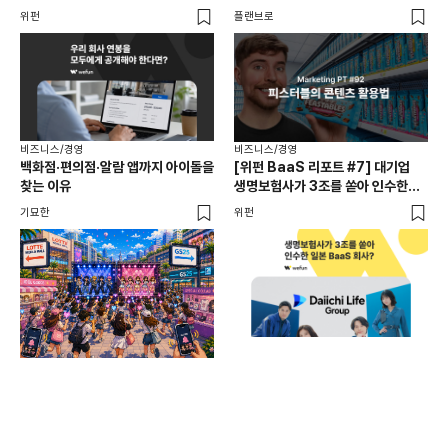
급여 투명성 법, 해외 사례, 연봉
위펀
플랜브로
기묘
공개, 채용 공고
비즈니스/경영
비즈니스/경영
백화점·편의점·알람 앱까지 아이돌을
[위펀 BaaS 리포트 #7] 대기업
비즈
찾는 이유
생명보험사가 3조를 쏟아 인수한
광고
일본 BaaS 회사의 정체는?
공
기묘한
위펀
플랜