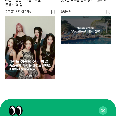
콘텐츠'의 힘
유크랩마케터 선우의성
플랜브로
디지
AI
쇼핑
똑똑