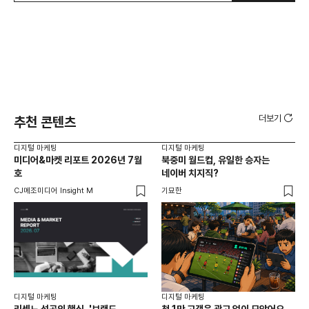
더보기
추천 콘텐츠
디지털 마케팅
디지털 마케팅
디지
미디어&마켓 리포트 2026년 7월
북중미 월드컵, 유일한 승자는
브
호
네이버 치지직?
팬
CJ메조미디어 Insight M
기묘한
유크
디지털 마케팅
디지털 마케팅
리센느 성공의 핵심, '브랜드
첫 1만 고객은 광고 없이 모았어요