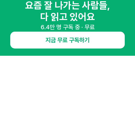
매주 화요일 아침,
요즘 잘 나가는 사람들,
마케팅 감각을 깨워 드릴게요!
다 읽고 있어요
65,043명의 마케터를 성장시키는 뉴스레터
6.4만 명 구독 중 · 무료
뉴스레터 구독하기
지금 무료 구독하기
NHN AD
오픈애즈란
공지사항
제휴문의
인사이터 신청
뉴스레터
광고안내
경기도 성남시 분당구 대왕판교로645번길 16
대표 : 심도섭
사업자등록번호 : 144-81-27690(
사업자정보확인
)
통신판매업신고번호 : 2014-경기성남-1023
호스팅서비스사업자 : 오픈애즈
서비스•광고 문의 :
1800-2198