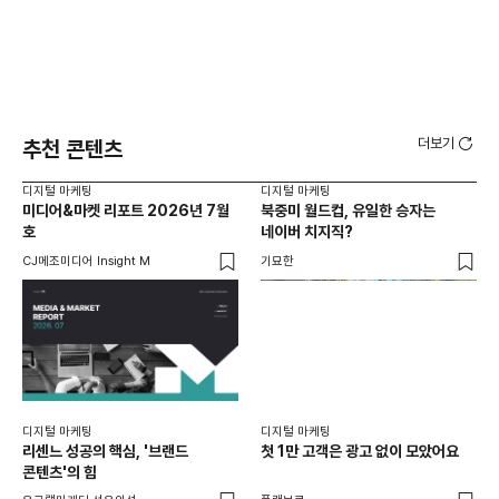
더보기
추천 콘텐츠
디지털 마케팅
디지털 마케팅
디지
미디어&마켓 리포트 2026년 7월
북중미 월드컵, 유일한 승자는
브
호
네이버 치지직?
팬
CJ메조미디어 Insight M
기묘한
유크
디지털 마케팅
디지털 마케팅
리센느 성공의 핵심, '브랜드
첫 1만 고객은 광고 없이 모았어요
콘텐츠'의 힘