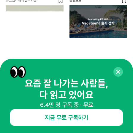
유크랩마케터 선우의성
플랜브로
디지
AI
쇼핑
똑똑
요즘 잘 나가는 사람들,
다 읽고 있어요
6.4만 명 구독 중 · 무료
지금 무료 구독하기
매주 화요일 아침,
마케팅 감각을 깨워 드릴게요!