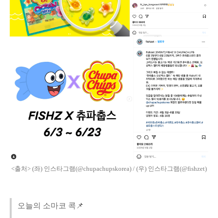
<출처> (좌) 인스타그램(@chupachupskorea) / (우) 인스타그램(@fishzet)
오늘의 소마코 콕📌