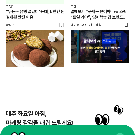
외식
트렌드
트렌드
현장
"두쫀쿠 유행 끝났다"는데, 8천만 원
말해보카 “문제는 단어야” vs 스픽
씨메
결제된 반전 이유
“트일 거야”, 영어학습 앱 브랜드
인지 경쟁
와디즈
데이터 OOH 애드타입
매주 화요일 아침,
마케팅 감각을 깨워 드릴게요!
65,043명의 마케터를 성장시키는 뉴스레터