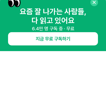
뉴스레터 구독하기
요즘 잘 나가는 사람들,
다 읽고 있어요
6.4만 명 구독 중 · 무료
NHN AD
지금 무료 구독하기
오픈애즈란
공지사항
제휴문의
인사이터 신청
뉴스레터
광고안내
경기도 성남시 분당구 대왕판교로645번길 16
대표 : 심도섭
사업자등록번호 : 144-81-27690(
사업자정보확인
)
통신판매업신고번호 : 2014-경기성남-1023
호스팅서비스사업자 : 오픈애즈
서비스•광고 문의 :
1800-2198
이메일 :
openads@openads.co.kr
이용약관
개인정보처리방침