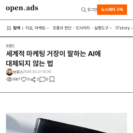
뉴스레터 구독
로그인
탐색
지금, 마케팅
흐름과 판단
인사이터
실행도구
O'story
트렌드
세계적 마케팅 거장이 말하는 AI에
대체되지 않는 법
브루스
2025.02.21 10:30
587
0
2
0