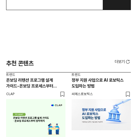
더보기
추천 콘텐츠
트렌드
트렌드
트렌
온보딩 리텐션 프로그램 설계
정부 지원 사업으로 AI 로보틱스
유아
가이드-온보딩 프로세스부터
도입하는 방법
(6
정착까지
가
CLAP
씨메스로보틱스
DM
부른
캠
트렌