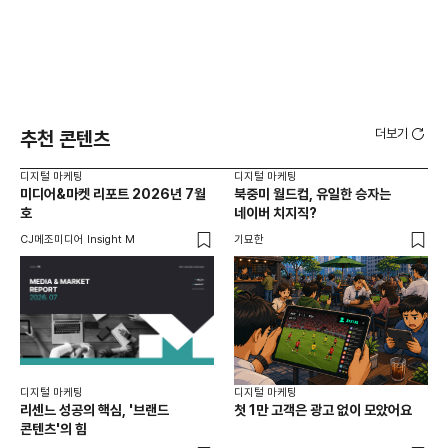
더보기
추천 콘텐츠
디지털 마케팅
디지털 마케팅
디지
미디어&마켓 리포트 2026년 7월
북중미 월드컵, 유일한 승자는
브
호
네이버 치지직?
팬
CJ메조미디어 Insight M
기묘한
유크
디지털 마케팅
디지털 마케팅
리센느 성공의 핵심, '브랜드
첫 1만 고객은 광고 없이 모았어요
콘텐츠'의 힘