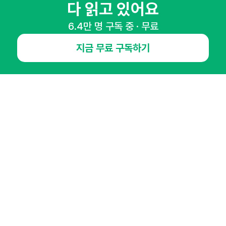
마케팅 감각을 깨워 드릴게요!
다 읽고 있어요
65,043명의 마케터를 성장시키는 뉴스레터
6.4만 명 구독 중 · 무료
뉴스레터 구독하기
지금 무료 구독하기
NHN AD
오픈애즈란
공지사항
제휴문의
인사이터 신청
뉴스레터
광고안내
경기도 성남시 분당구 대왕판교로645번길 16
대표 : 심도섭
사업자등록번호 : 144-81-27690(
사업자정보확인
)
통신판매업신고번호 : 2014-경기성남-1023
호스팅서비스사업자 : 오픈애즈
서비스•광고 문의 :
1800-2198
이메일 :
openads@openads.co.kr