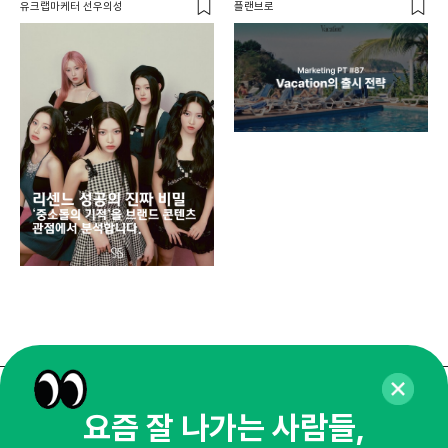
유크랩마케터 선우의성
플랜브로
디지
AI
쇼핑
똑똑
매주 화요일 아침,
요즘 잘 나가는 사람들,