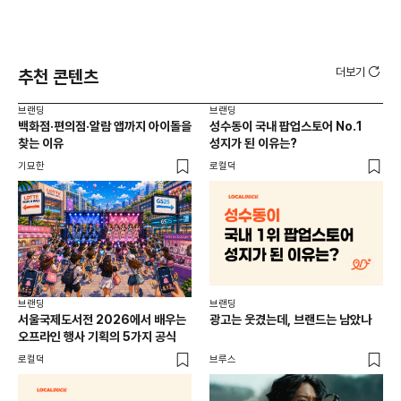
더보기
추천 콘텐츠
브랜딩
브랜딩
브랜
백화점·편의점·알람 앱까지 아이돌을
성수동이 국내 팝업스토어 No.1
10
찾는 이유
성지가 된 이유는?
마
기묘한
로컬덕
플랜
브랜딩
브랜딩
서울국제도서전 2026에서 배우는
광고는 웃겼는데, 브랜드는 남았나
오프라인 행사 기획의 5가지 공식
로컬덕
브루스