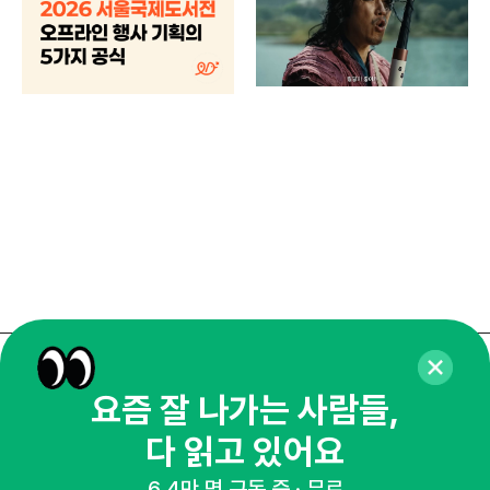
브랜
매년
주민
기
로컬
매주 화요일 아침,
요즘 잘 나가는 사람들,
마케팅 감각을 깨워 드릴게요!
다 읽고 있어요
65,043명의 마케터를 성장시키는 뉴스레터
뉴스레터 구독하기
6.4만 명 구독 중 · 무료