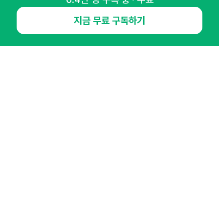
지금 무료 구독하기
NHN AD
오픈애즈란
공지사항
제휴문의
인사이터 신청
뉴스레터
광고안내
경기도 성남시 분당구 대왕판교로645번길 16
대표 : 심도섭
사업자등록번호 : 144-81-27690(
사업자정보확인
)
통신판매업신고번호 : 2014-경기성남-1023
호스팅서비스사업자 : 오픈애즈
서비스•광고 문의 :
1800-2198
이메일 :
openads@openads.co.kr
이용약관
개인정보처리방침