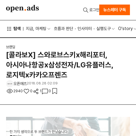
뉴스레터 구독
로그인
탐색
지금, 마케팅
흐름과 판단
인사이터
실행도구
O'story
브랜딩
[콜라보X] 스와로브스키x해리포터,
아시아나항공x삼성전자/LG유플러스,
로지텍x카카오프렌즈
오픈애즈
2018.08.28 02:09
2940
0
1
0