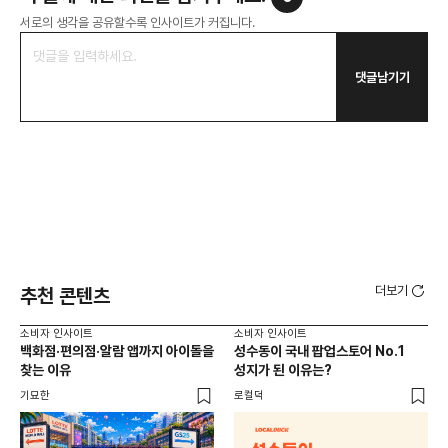
서로의 생각을 공유할수록 인사이트가 커집니다.
댓글남기기
더보기
추천 콘텐츠
소비자 인사이트
소비자 인사이트
소비
백화점·편의점·알람 앱까지 아이돌을
성수동이 국내 팝업스토어 No.1
외국
찾는 이유
성지가 된 이유는?
남
이
기묘한
로컬덕
썸트