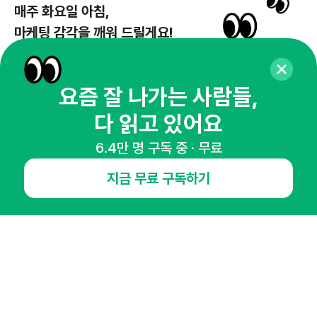
매주 화요일 아침,
마케팅 감각을 깨워 드릴게요!
65,043명의 마케터를 성장시키는 뉴스레터
뉴스레터 구독하기
요즘 잘 나가는 사람들,
다 읽고 있어요
6.4만 명 구독 중 · 무료
NHN AD
지금 무료 구독하기
오픈애즈란
공지사항
제휴문의
인사이터 신청
뉴스레터
광고안내
경기도 성남시 분당구 대왕판교로645번길 16
대표 : 심도섭
사업자등록번호 : 144-81-27690(
사업자정보확인
)
통신판매업신고번호 : 2014-경기성남-1023
호스팅서비스사업자 : 오픈애즈
서비스•광고 문의 :
1800-2198