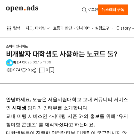
뉴스레터 구독
로그인
탐색
지금, 마케팅
흐름과 판단
인사이터
실행도구
O'story
소비자 인사이트
비개발자 대학생도 사용하는 노코드 툴?
메타브
2025.02.18 11:36
974
0
1
0
안녕하세요,
오늘은 서울시립대학교 교내 커뮤니티 서비스
인
시대생
팀과의 인터뷰를 소개합니다.
교내 미팅 서비스인 <시대팅 시즌 5>의 홍보를 위해 ‘유저
참여형 콘텐츠’ 를 제작하셨다고 하는데요,
대학생분들이 진행한 인터랙티브 마케팅이 궁금하시지 않