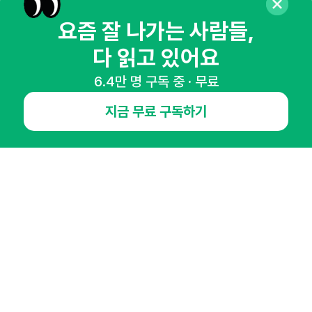
매주 화요일 아침,
요즘 잘 나가는 사람들,
마케팅 감각을 깨워 드릴게요!
다 읽고 있어요
65,043명의 마케터를 성장시키는 뉴스레터
6.4만 명 구독 중 · 무료
뉴스레터 구독하기
지금 무료 구독하기
NHN AD
오픈애즈란
공지사항
제휴문의
인사이터 신청
뉴스레터
광고안내
경기도 성남시 분당구 대왕판교로645번길 16
대표 : 심도섭
사업자등록번호 : 144-81-27690(
사업자정보확인
)
통신판매업신고번호 : 2014-경기성남-1023
호스팅서비스사업자 : 오픈애즈