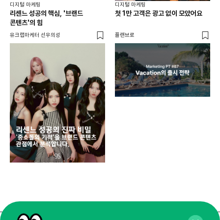
디지털 마케팅
디지털 마케팅
리센느 성공의 핵심, '브랜드
첫 1만 고객은 광고 없이 모았어요
콘텐츠'의 힘
유크랩마케터 선우의성
플랜브로
디지
AI
쇼핑
똑똑