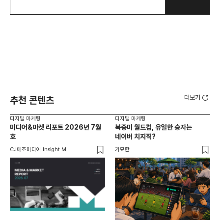
더보기
추천 콘텐츠
디지털 마케팅
디지털 마케팅
디지
미디어&마켓 리포트 2026년 7월
북중미 월드컵, 유일한 승자는
브
호
네이버 치지직?
팬
CJ메조미디어 Insight M
기묘한
유크