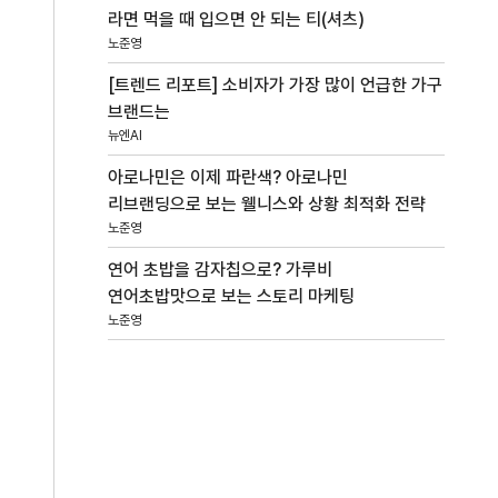
라면 먹을 때 입으면 안 되는 티(셔츠)
노준영
[트렌드 리포트] 소비자가 가장 많이 언급한 가구
브랜드는
뉴엔AI
아로나민은 이제 파란색? 아로나민
리브랜딩으로 보는 웰니스와 상황 최적화 전략
노준영
연어 초밥을 감자칩으로? 가루비
연어초밥맛으로 보는 스토리 마케팅
노준영