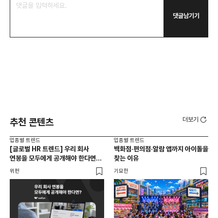
댓글남기기
더보기
추천 콘텐츠
업종별 트렌드
업종별 트렌드
업종
[글로벌 HR 트렌드] 우리 회사
백화점·편의점·알람 앱까지 아이돌을
드라
연봉을 모두에게 공개해야 한다면? |
찾는 이유
진
급여 투명성 법, 해외 사례, 연봉
위펀
기묘한
기묘
공개, 채용 공고