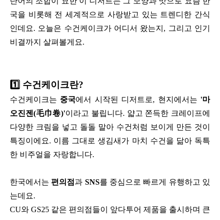
단어의 조합이 묘한 이 디저트는 그 모양과 맛으로 요즘 한
국을 비롯해 전 세계적으로 사랑받고 있는 트렌디한 간식
인데요. 오늘은 수건케이크가 어디서 왔는지, 그리고 인기
비결까지 살펴볼게요.
1️⃣
수건케이크란?
수건케이크는
중국
에서 시작된 디저트로, 현지에서는
'마
오진젠(毛巾卷)'
이라고 불립니다. 얇고 쫀득한 크레이프에
다양한 크림을 넣고 돌돌 말아 수건처럼 보이게 만든 것이
특징이에요. 이름 그대로 생김새가 마치 수건을 닮아 독특
한 비주얼을 자랑합니다.
한국에서는
편의점
과
SNS
를 중심으로 빠르게 유행하고 있
는데요.
CU와 GS25 같은 편의점들이 앞다투어 제품을 출시하며 큰