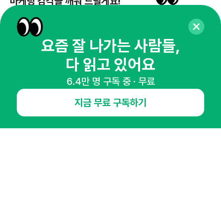
마케팅 감각을 깨워 드릴게요!
65,043명의 마케터를 성장시키는 뉴스레터
뉴스레터 구독하기
요즘 잘 나가는 사람들,
다 읽고 있어요
6.4만 명 구독 중 · 무료
NHN AD
지금 무료 구독하기
오픈애즈란
공지사항
제휴문의
인사이터 신청
뉴스레터
광고안내
경기도 성남시 분당구 대왕판교로645번길 16
대표 : 심도섭
사업자등록번호 : 144-81-27690(
사업자정보확인
)
통신판매업신고번호 : 2014-경기성남-1023
호스팅서비스사업자 : 오픈애즈
서비스•광고 문의 :
1800-2198
이메일 :
openads@openads.co.kr