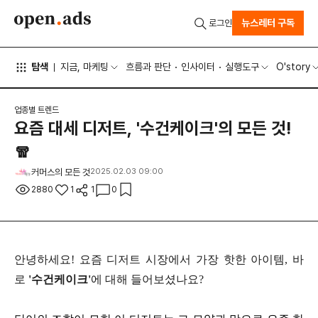
뉴스레터 구독
로그인
탐색
지금, 마케팅
흐름과 판단
인사이터
실행도구
O'story
업종별 트렌드
요즘 대세 디저트, '수건케이크'의 모든 것!
🧣
커머스의 모든 것
2025.02.03 09:00
2880
1
1
0
안녕하세요! 요즘 디저트 시장에서 가장 핫한 아이템, 바
로
'수건케이크'
에 대해 들어보셨나요?