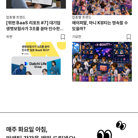
업종별 트렌드
업종별 트렌드
업종
[위펀 BaaS 리포트 #7] 대기업
에이피알, 아니 K뷰티는 영속할 수
민음
생명보험사가 3조를 쏟아 인수한
있을까?
달
일본 BaaS 회사의 정체는?
위펀
기묘한
기묘
매주 화요일 아침,