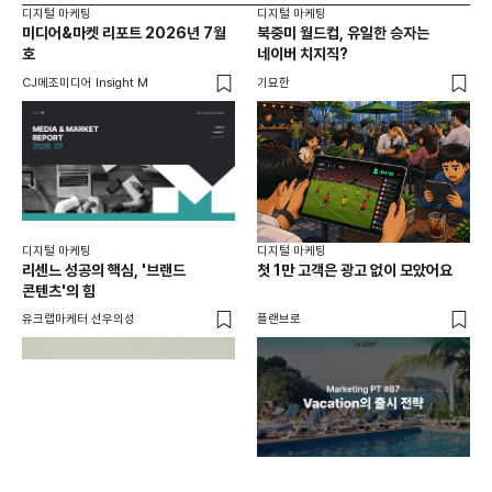
디지털 마케팅
디지털 마케팅
디지
미디어&마켓 리포트 2026년 7월
북중미 월드컵, 유일한 승자는
브
호
네이버 치지직?
팬
CJ메조미디어 Insight M
기묘한
유크
디지털 마케팅
디지털 마케팅
리센느 성공의 핵심, '브랜드
첫 1만 고객은 광고 없이 모았어요
콘텐츠'의 힘
유크랩마케터 선우의성
플랜브로
디지
AI
쇼핑
똑똑