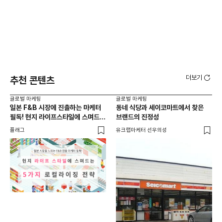
더보기
추천 콘텐츠
글로벌 마케팅
글로벌 마케팅
글로
일본 F&B 시장에 진출하는 마케터
동네 식당과 세이코마트에서 찾은
아마
필독! 현지 라이프스타일에 스며드는
브랜드의 진정성
'O
5가지 로컬라이징 전략
플래그
유크랩마케터 선우의성
피처
글로
일본