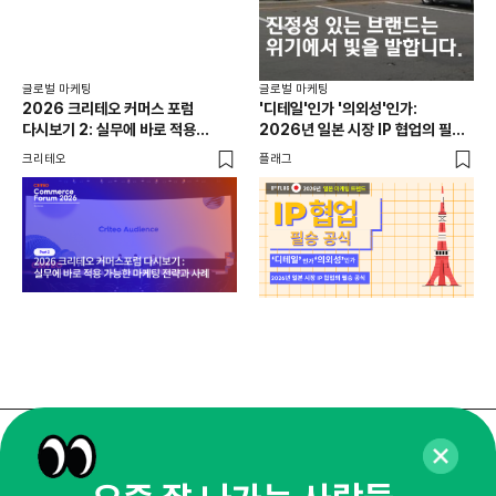
선택
SN
플래
글로벌 마케팅
글로벌 마케팅
2026 크리테오 커머스 포럼
'디테일'인가 '의외성'인가:
다시보기 2: 실무에 바로 적용
2026년 일본 시장 IP 협업의 필승
가능한 마케팅 전략과 사례
공식
크리테오
플래그
매주 화요일 아침,