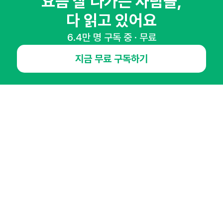
요즘 잘 나가는 사람들,
마케팅 감각을 깨워 드릴게요!
다 읽고 있어요
65,043명의 마케터를 성장시키는 뉴스레터
뉴스레터 구독하기
6.4만 명 구독 중 · 무료
지금 무료 구독하기
NHN AD
오픈애즈란
공지사항
제휴문의
인사이터 신청
뉴스레터
광고안내
경기도 성남시 분당구 대왕판교로645번길 16
대표 : 심도섭
사업자등록번호 : 144-81-27690(
사업자정보확인
)
통신판매업신고번호 : 2014-경기성남-1023
호스팅서비스사업자 : 오픈애즈
서비스•광고 문의 :
1800-2198
이메일 :
openads@openads.co.kr