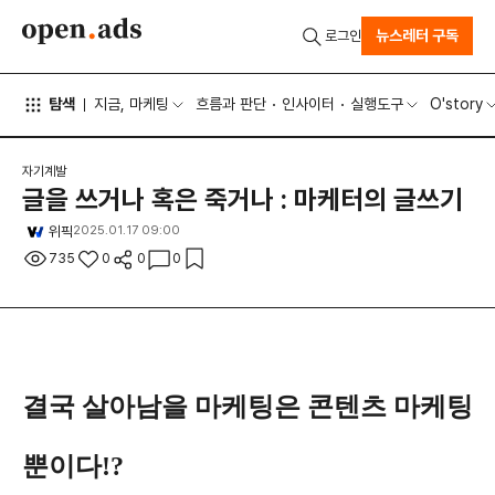
뉴스레터 구독
로그인
탐색
지금, 마케팅
흐름과 판단
인사이터
실행도구
O'story
자기계발
글을 쓰거나 혹은 죽거나 : 마케터의 글쓰기
위픽
2025.01.17 09:00
735
0
0
0
결국 살아남을 마케팅은 콘텐츠 마케팅
뿐이다!?