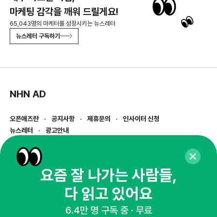
마케팅 감각을 깨워 드릴게요!
65,043명의 마케터를 성장시키는 뉴스레터
뉴스레터 구독하기
NHN AD
오픈애즈란
공지사항
제휴문의
인사이터 신청
뉴스레터
광고안내
경기도 성남시 분당구 대왕판교로645번길 16
대표 : 심도섭
사업자등록번호 : 144-81-27690(
사업자정보확인
)
요즘 잘 나가는 사람들,
통신판매업신고번호 : 2014-경기성남-1023
다 읽고 있어요
호스팅서비스사업자 : 오픈애즈
서비스•광고 문의 :
1800-2198
6.4만 명 구독 중 · 무료
이메일 :
openads@openads.co.kr