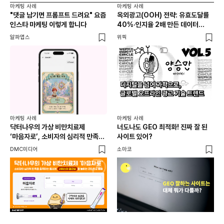
마케팅 사례
마케팅 사례
마케
"댓글 남기면 프롬프트 드려요" 요즘
옥외광고(OOH) 전략: 유효도달률
무
인스타 마케팅 이렇게 합니다
40%·인지율 2배 만든 데이터
‘댓
활용법 | 애드타입 양승만 이사
브
알파앱스
위픽
DM
마케
독립
마케팅 사례
마케팅 사례
출
닥터나우의 가상 비만치료제
너도나도 GEO 최적화! 진짜 잘 된
와디
‘마음자로’, 소비자의 심리적 만족을
사이트 있어?
충족하는 동시에 서비스의 접근성을
DMC미디어
소마코
높이는 콘텐츠로 호평