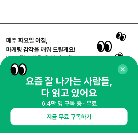
매주 화요일 아침,
마케팅 감각을 깨워 드릴게요!
65,043명의 마케터를 성장시키는 뉴스레터
뉴스레터 구독하기
요즘 잘 나가는 사람들,
다 읽고 있어요
NHN AD
6.4만 명 구독 중 · 무료
지금 무료 구독하기
오픈애즈란
공지사항
제휴문의
인사이터 신청
뉴스레터
광고안내